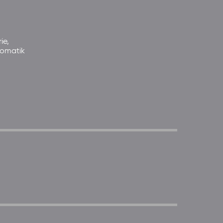
ie,
somatik