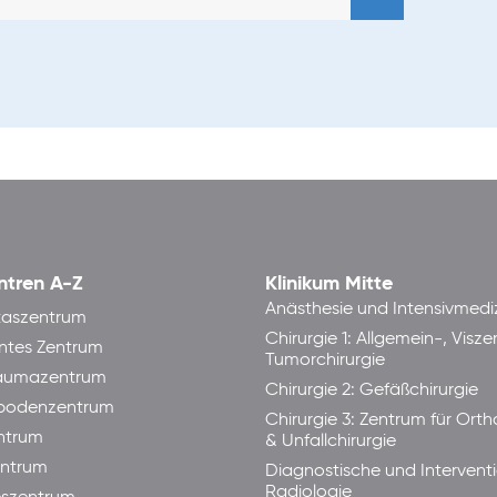
ntren A-Z
Klinikum Mitte
Anästhesie und Intensivmedi
taszentrum
Chirurgie 1: Allgemein-, Visze
ntes Zentrum
Tumorchirurgie
raumazentrum
Chirurgie 2: Gefäßchirurgie
bodenzentrum
Chirurgie 3: Zentrum für Ort
ntrum
& Unfallchirurgie
ntrum
Diagnostische und Interventi
Radiologie