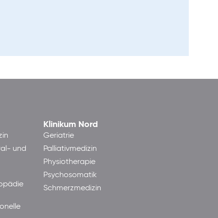
Klinikum Nord
zin
Geriatrie
ral- und
Palliativmedizin
Physiotherapie
Psychosomatik
hopädie
Schmerzmedizin
onelle