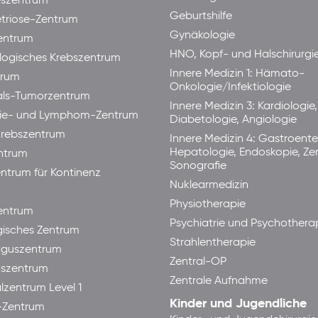
eszentrum
Geburtshilfe
triose-Zentrum
Gynäkologie
entrum
HNO, Kopf- und Halschirurgi
ogisches Krebszentrum
Innere Medizin 1: Hämato-
trum
Onkologie/Infektiologie
als-Tumorzentrum
Innere Medizin 3: Kardiologie,
ie- und Lymphom-Zentrum
Diabetologie, Angiologie
rebszentrum
Innere Medizin 4: Gastroente
Hepatologie, Endoskopie, Ze
ntrum
Sonografie
ntrum für Kontinenz
Nuklearmedizin
Physiotherapie
ntrum
Psychiatrie und Psychothera
isches Zentrum
Strahlentherapie
guszentrum
Zentral-OP
aszentrum
Zentrale Aufnahme
lzentrum Level 1
Kinder und Jugendliche
-Zentrum