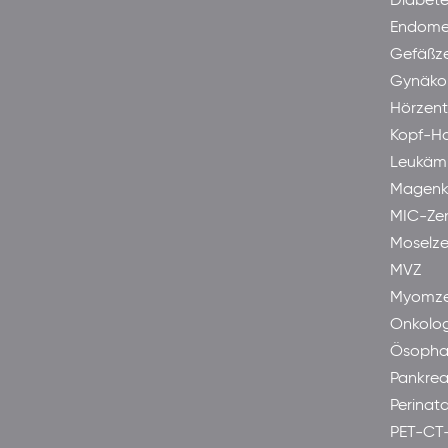
Diabet
Endome
Gefäßz
Gynäkol
Hörzen
Kopf-H
Leukäm
Magenk
MIC-Ze
Moselze
MVZ
Myomze
Onkolog
Ösopha
Pankre
Perinata
PET-CT