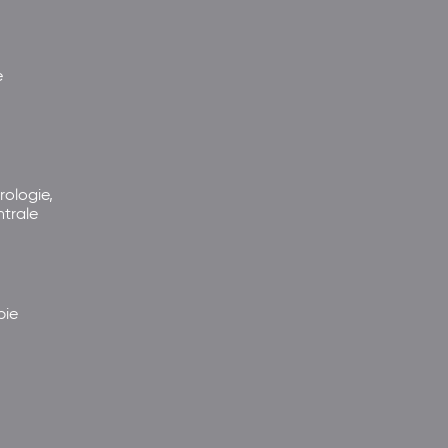
e
rologie,
ntrale
pie