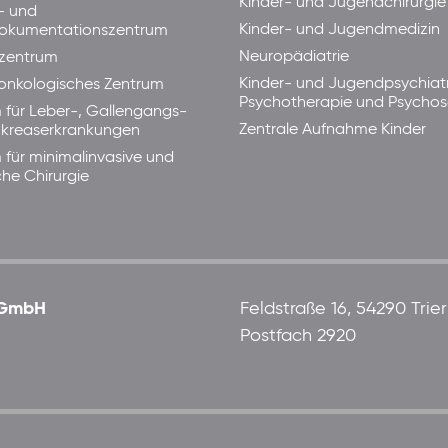
Kinder- und Jugendchirurgie
- und
Kinder- und Jugendmedizin
okumentationszentrum
Neuropädiatrie
zentrum
Kinder- und Jugendpsychiatr
lonkologisches Zentrum
Psychotherapie und Psycho
 für Leber-, Gallengangs-
Zentrale Aufnahme Kinder
kreaserkrankungen
 für minimalinvasive und
che Chirurgie
 gGmbH
Feldstraße 16, 54290 Trier
Postfach 2920