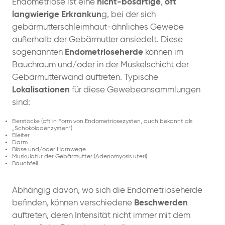
Endometriose ist eine
nicht-bösartige
,
oft
langwierige Erkrankun
g, bei der sich
gebärmutterschleimhaut-ähnliches Gewebe
außerhalb der Gebärmutter ansiedelt. Diese
sogenannten
Endometrioseherde
können im
Bauchraum und/oder in der Muskelschicht der
Gebärmutterwand auftreten. Typische
Lokalisationen
für diese Gewebeansammlungen
sind:
Eierstöcke (oft in Form von Endometriosezysten, auch bekannt als
„Schokoladenzysten“)
Eileiter
Darm
Blase und/oder Harnwege
Muskulatur der Gebärmutter (Adenomyosis uteri)
Bauchfell
Abhängig davon, wo sich die Endometrioseherde
befinden, können verschiedene
Beschwerden
auftreten, deren Intensität nicht immer mit dem