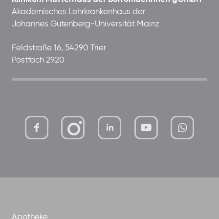
Akademisches Lehrkrankenhaus der
Johannes Gutenberg-Universität Mainz
Feldstraße 16, 54290 Trier
Postfach 2920
mutterhaus-
xMBTtqOwC1KKBww
der-
borrom%C3%A4erinnen-
ggmbh
Apotheke