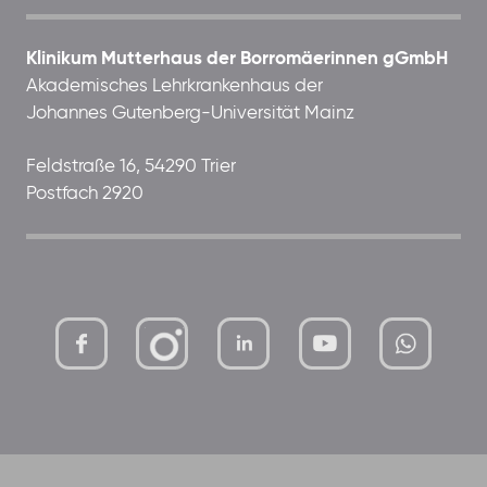
Klinikum Mutterhaus der Borromäerinnen gGmbH
Akademisches Lehrkrankenhaus der
Johannes Gutenberg-Universität Mainz
Feldstraße 16, 54290 Trier
Postfach 2920
mutterhaus-
xMBTtqOwC1KKBww
der-
borrom%C3%A4erinnen-
ggmbh