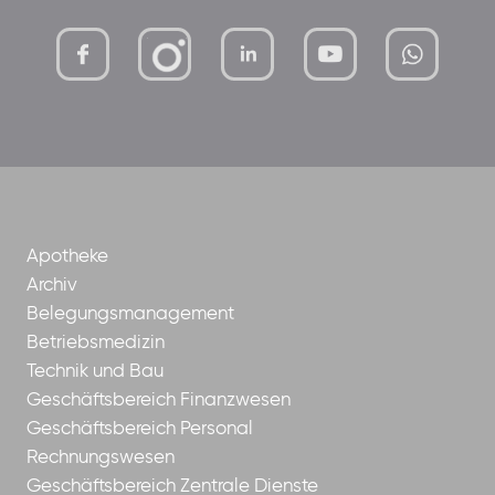
mutterhaus-
xMBTtqOwC1KKBww
der-
borrom%C3%A4erinnen-
ggmbh
Apotheke
Archiv
Belegungsmanagement
Betriebsmedizin
Technik und Bau
Geschäftsbereich Finanzwesen
Geschäftsbereich Personal
Rechnungswesen
Geschäftsbereich Zentrale Dienste