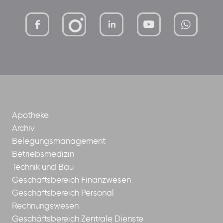
mutterhaus-
xMBTtqOwC1KKBww
der-
borrom%C3%A4erinnen-
ggmbh
Apotheke
Archiv
Belegungsmanagement
Betriebsmedizin
Technik und Bau
Geschäftsbereich Finanzwesen
Geschäftsbereich Personal
Rechnungswesen
Geschäftsbereich Zentrale Dienste