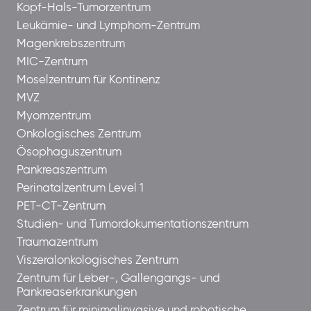
Kopf-Hals-Tumorzentrum
Leukämie- und Lymphom-Zentrum
Magenkrebszentrum
MIC-Zentrum
Moselzentrum für Kontinenz
MVZ
Myomzentrum
Onkologisches Zentrum
Ösophaguszentrum
Pankreaszentrum
Perinatalzentrum Level 1
PET-CT-Zentrum
Studien- und Tumordokumentationszentrum
Traumazentrum
Viszeralonkologisches Zentrum
Zentrum für Leber-, Gallengangs- und
Pankreaserkrankungen
Zentrum für minimalinvasive und robotische