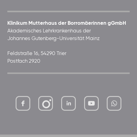
Klinikum Mutterhaus der Borromäerinnen gGmbH
Akademisches Lehrkrankenhaus der
Johannes Gutenberg-Universität Mainz
Feldstraße 16, 54290 Trier
Postfach 2920
mutterhaus-
xMBTtqOwC1KKBww
der-
borrom%C3%A4erinnen-