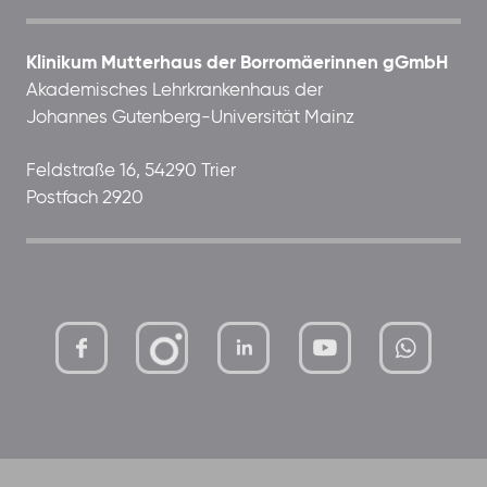
Klinikum Mutterhaus der Borromäerinnen gGmbH
Akademisches Lehrkrankenhaus der
Johannes Gutenberg-Universität Mainz
Feldstraße 16, 54290 Trier
Postfach 2920
mutterhaus-
xMBTtqOwC1KKBww
der-
borrom%C3%A4erinnen-
ggmbh