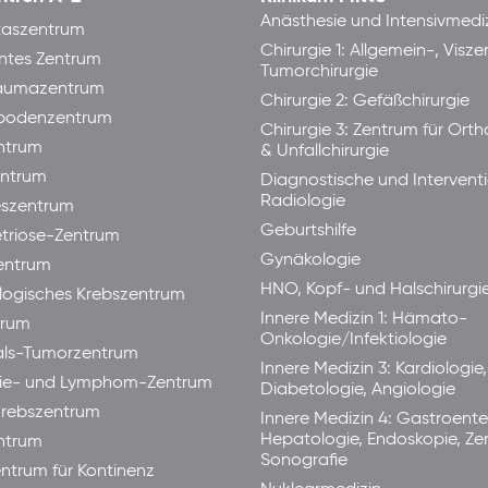
Anästhesie und Intensivmedi
taszentrum
Chirurgie 1: Allgemein-, Visze
ntes Zentrum
Tumorchirurgie
raumazentrum
Chirurgie 2: Gefäßchirurgie
bodenzentrum
Chirurgie 3: Zentrum für Ort
ntrum
& Unfallchirurgie
ntrum
Diagnostische und Interventi
Radiologie
eszentrum
Geburtshilfe
triose-Zentrum
Gynäkologie
entrum
HNO, Kopf- und Halschirurgi
ogisches Krebszentrum
Innere Medizin 1: Hämato-
trum
Onkologie/Infektiologie
als-Tumorzentrum
Innere Medizin 3: Kardiologie,
ie- und Lymphom-Zentrum
Diabetologie, Angiologie
rebszentrum
Innere Medizin 4: Gastroente
Hepatologie, Endoskopie, Ze
ntrum
Sonografie
ntrum für Kontinenz