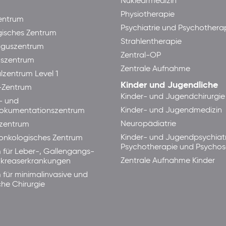
Nuklearmedizin
Physiotherapie
ntrum
Psychiatrie und Psychothera
isches Zentrum
Strahlentherapie
guszentrum
Zentral-OP
aszentrum
Zentrale Aufnahme
lzentrum Level 1
Kinder und Jugendliche
-Zentrum
Kinder- und Jugendchirurgie
- und
Kinder- und Jugendmedizin
okumentationszentrum
Neuropädiatrie
zentrum
Kinder- und Jugendpsychiatr
lonkologisches Zentrum
Psychotherapie und Psycho
 für Leber-, Gallengangs-
Zentrale Aufnahme Kinder
kreaserkrankungen
 für minimalinvasive und
che Chirurgie