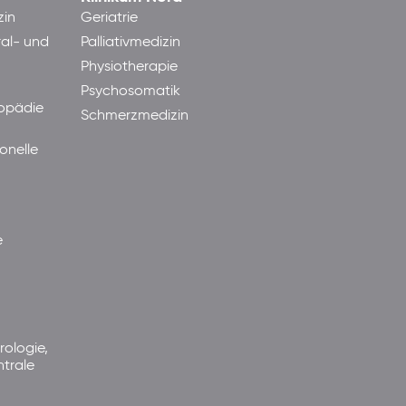
zin
Geriatrie
ral- und
Palliativmedizin
Physiotherapie
Psychosomatik
hopädie
Schmerzmedizin
onelle
e
rologie,
ntrale