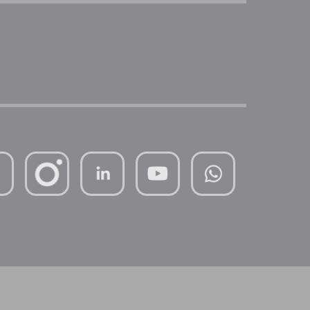
mutterhaus-
xMBTtqOwC1KKBww
der-
borrom%C3%A4erinnen-
ggmbh