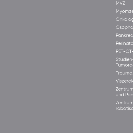
MVZ
Myomze
Onkolog
Ösopha
Pankre
Perinata
PET-CT
Studien
Tumord
Trauma
Viszera
Zentrum
und Pan
Zentrum
robotis