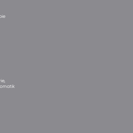
pie
ie,
somatik