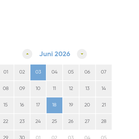
Juni 2026
01
02
03
04
05
06
07
08
09
10
11
12
13
14
15
16
17
18
19
20
21
22
23
24
25
26
27
28
29
30
01
02
03
04
05