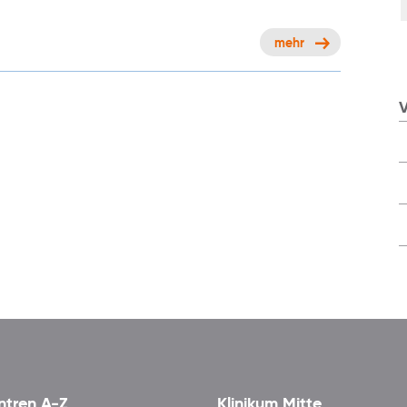
mehr
V
ntren A-Z
Klinikum Mitte