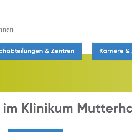
chabteilungen & Zentren
Karriere &
 im Klinikum Mutterh