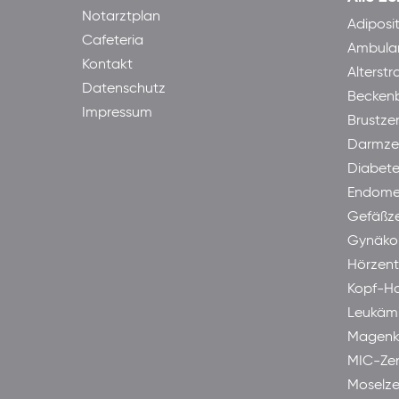
Notarztplan
Adiposi
Cafeteria
Ambula
Kontakt
Alterst
Datenschutz
Becken
Impressum
Brustze
Darmze
Diabet
Endome
Gefäßz
Gynäkol
Hörzen
Kopf-H
Leukäm
Magenk
MIC-Ze
Moselze