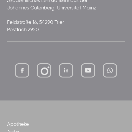
Akademisches Lehrkrankenhaus der
Johannes Gutenberg-Universität Mainz
Feldstraße 16, 54290 Trier
Postfach 2920
mutterhaus-
xMBTtqOwC1KKBww
der-
borrom%C3%A4erinnen-
ggmbh
Apotheke