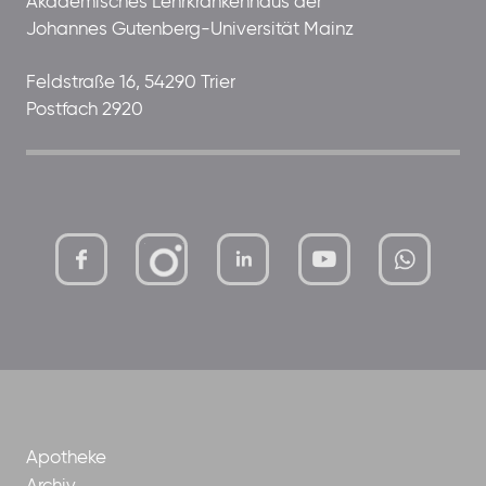
Akademisches Lehrkrankenhaus der
Johannes Gutenberg-Universität Mainz
Feldstraße 16, 54290 Trier
Postfach 2920
mutterhaus-
xMBTtqOwC1KKBww
der-
borrom%C3%A4erinnen-
ggmbh
Apotheke