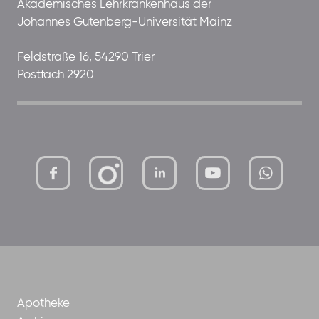
Akademisches Lehrkrankenhaus der
Johannes Gutenberg-Universität Mainz
Feldstraße 16, 54290 Trier
Postfach 2920
mutterhaus-
xMBTtqOwC1KKBww
der-
borrom%C3%A4erinnen-
ggmbh
Apotheke