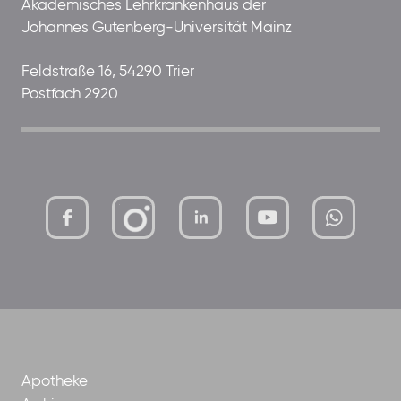
Akademisches Lehrkrankenhaus der
Johannes Gutenberg-Universität Mainz
Feldstraße 16, 54290 Trier
Postfach 2920
mutterhaus-
xMBTtqOwC1KKBww
der-
borrom%C3%A4erinnen-
ggmbh
Apotheke