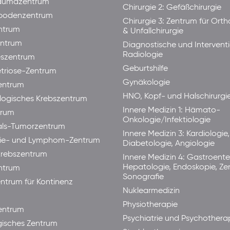
raumazentrum
Chirurgie 2: Gefäßchirurgie
bodenzentrum
Chirurgie 3: Zentrum für Ort
ntrum
& Unfallchirurgie
ntrum
Diagnostische und Interventi
Radiologie
eszentrum
Geburtshilfe
triose-Zentrum
Gynäkologie
entrum
HNO, Kopf- und Halschirurgi
ogisches Krebszentrum
Innere Medizin 1: Hämato-
trum
Onkologie/Infektiologie
als-Tumorzentrum
Innere Medizin 3: Kardiologie,
ie- und Lymphom-Zentrum
Diabetologie, Angiologie
rebszentrum
Innere Medizin 4: Gastroente
Hepatologie, Endoskopie, Ze
ntrum
Sonografie
ntrum für Kontinenz
Nuklearmedizin
Physiotherapie
ntrum
Psychiatrie und Psychothera
isches Zentrum