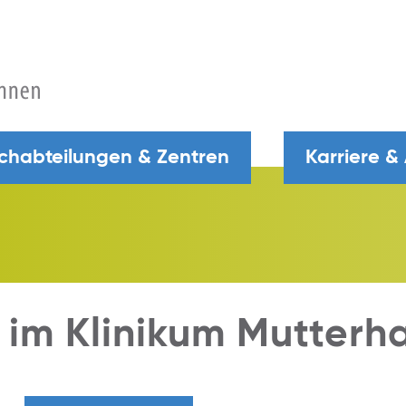
chabteilungen & Zentren
Karriere &
 im Klinikum Mutterh