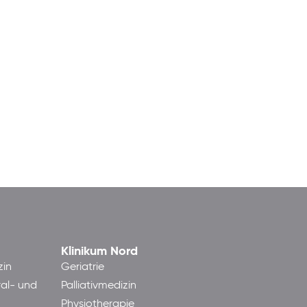
Klinikum Nord
zin
Geriatrie
ral- und
Palliativmedizin
Physiotherapie