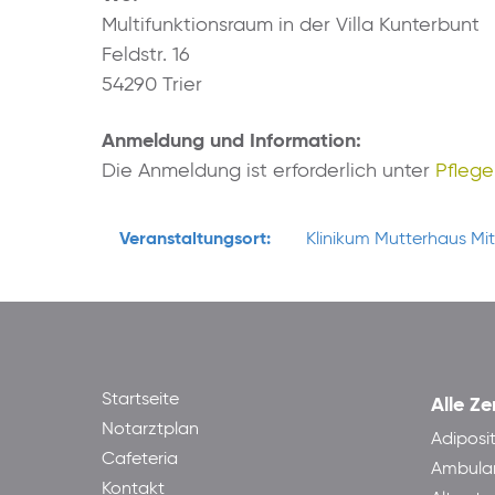
Multifunktionsraum in der Villa Kunterbunt
Feldstr. 16
54290 Trier
Anmeldung und Information:
Die Anmeldung ist erforderlich unter
Pfleg
Veranstaltungsort:
Klinikum Mutterhaus Mi
Startseite
Alle Ze
Notarztplan
Adiposi
Cafeteria
Ambula
Kontakt