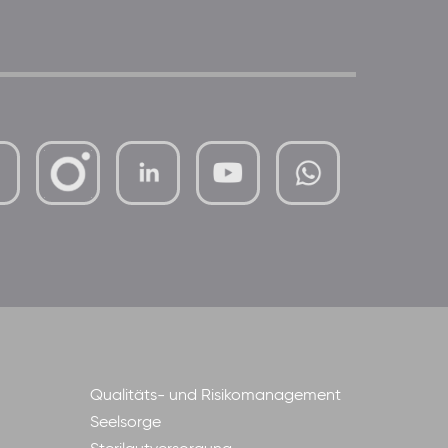
mutterhaus-
xMBTtqOwC1KKBww
der-
borrom%C3%A4erinnen-
ggmbh
Qualitäts- und Risikomanagement
Seelsorge