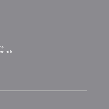
ie,
somatik