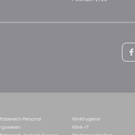
tsbereich Personal
Klinikhygiene
ngswesen
Klinik-IT