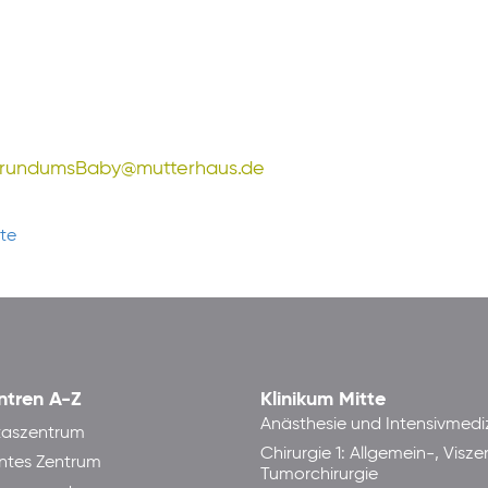
erundumsBaby@mutterhaus.de
tte
ntren A-Z
Klinikum Mitte
Anästhesie und Intensivmedi
taszentrum
Chirurgie 1: Allgemein-, Visze
ntes Zentrum
Tumorchirurgie