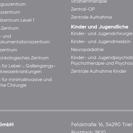
Strahlentherapie
guszentrum
Zentral-OP
aszentrum
Zentrale Aufnahme
lzentrum Level 1
Kinder und Jugendliche
-Zentrum
Kinder- und Jugendchirurgie
- und
Kinder- und Jugendmedizin
okumentationszentrum
Neuropädiatrie
zentrum
Kinder- und Jugendpsychiatr
lonkologisches Zentrum
Psychotherapie und Psycho
 für Leber-, Gallengangs-
Zentrale Aufnahme Kinder
kreaserkrankungen
 für minimalinvasive und
che Chirurgie
 gGmbH
Feldstraße 16, 54290 Trier
Postfach 2920