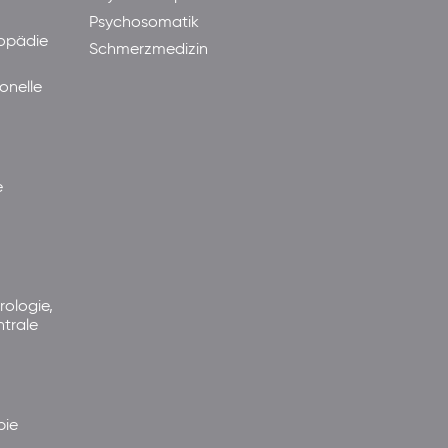
Psychosomatik
hopädie
Schmerzmedizin
onelle
e
rologie,
ntrale
pie