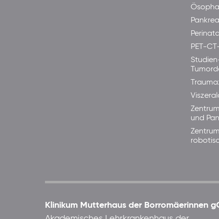
Ösopha
Pankre
Perinata
PET-CT
Studien
Tumord
Trauma
Viszera
Zentrum
und Pan
Zentrum
robotis
Klinikum Mutterhaus der Borromäerinnen
Akademisches Lehrkrankenhaus der