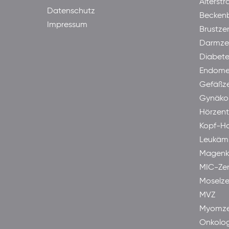
Alterst
Datenschutz
Becken
Impressum
Brustze
Darmze
Diabet
Endome
Gefäßz
Gynäkol
Hörzen
Kopf-H
Leukäm
Magenk
MIC-Ze
Moselze
MVZ
Myomze
Onkolog