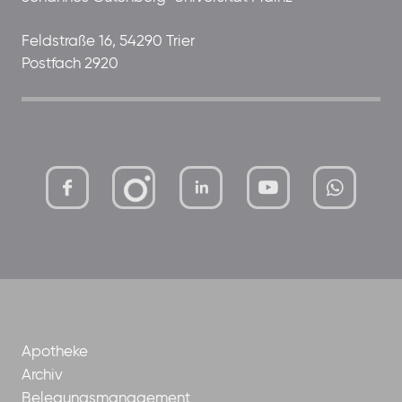
Feldstraße 16, 54290 Trier
Postfach 2920
mutterhaus-
xMBTtqOwC1KKBww
der-
borrom%C3%A4erinnen-
ggmbh
Apotheke
Archiv
Belegungsmanagement