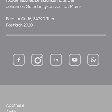
Akademisches Lehrkrankenhaus der
Johannes Gutenberg-Universität Mainz
Feldstraße 16, 54290 Trier
Postfach 2920
mutterhaus-
xMBTtqOwC1KKBww
der-
borrom%C3%A4erinnen-
ggmbh
Apotheke