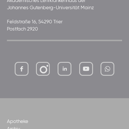
Akademisches Lehrkrankenhaus der
Johannes Gutenberg-Universität Mainz
Feldstraße 16, 54290 Trier
Postfach 2920
mutterhaus-
xMBTtqOwC1KKBww
der-
borrom%C3%A4erinnen-
ggmbh
Apotheke