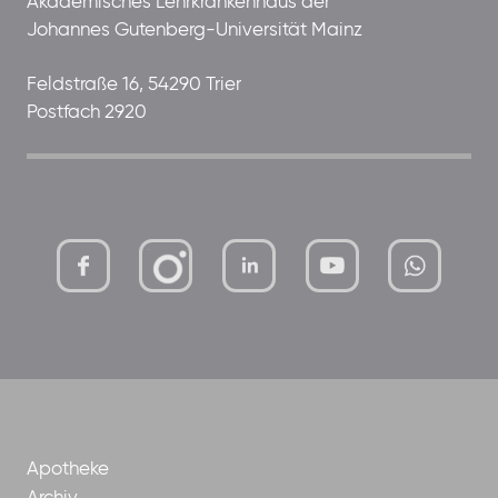
Akademisches Lehrkrankenhaus der
Johannes Gutenberg-Universität Mainz
Feldstraße 16, 54290 Trier
Postfach 2920
mutterhaus-
xMBTtqOwC1KKBww
der-
borrom%C3%A4erinnen-
ggmbh
Apotheke