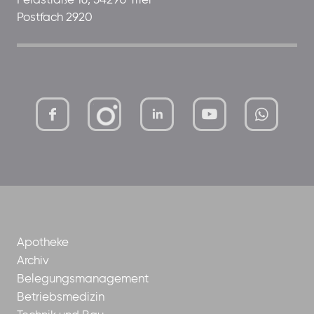
Feldstraße 16, 54290 Trier
Postfach 2920
mutterhaus-
xMBTtqOwC1KKBww
der-
borrom%C3%A4erinnen-
ggmbh
Apotheke
Archiv
Belegungsmanagement
Betriebsmedizin