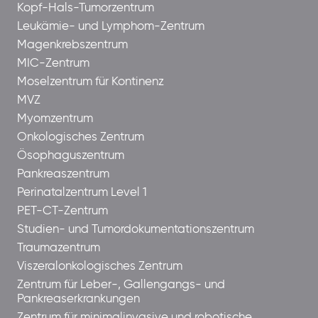
Kopf-Hals-Tumorzentrum
Leukämie- und Lymphom-Zentrum
Magenkrebszentrum
MIC-Zentrum
Moselzentrum für Kontinenz
MVZ
Myomzentrum
Onkologisches Zentrum
Ösophaguszentrum
Pankreaszentrum
Perinatalzentrum Level 1
PET-CT-Zentrum
Studien- und Tumordokumentationszentrum
Traumazentrum
Viszeralonkologisches Zentrum
Zentrum für Leber-, Gallengangs- und
Pankreaserkrankungen
Zentrum für minimalinvasive und robotische