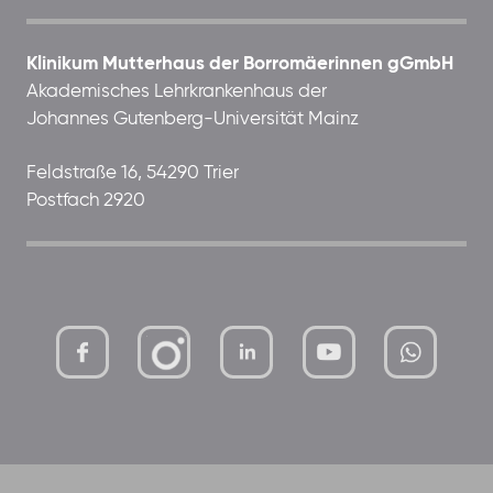
Klinikum Mutterhaus der Borromäerinnen gGmbH
Akademisches Lehrkrankenhaus der
Johannes Gutenberg-Universität Mainz
Feldstraße 16, 54290 Trier
Postfach 2920
mutterhaus-
xMBTtqOwC1KKBww
der-
borrom%C3%A4erinnen-
ggmbh