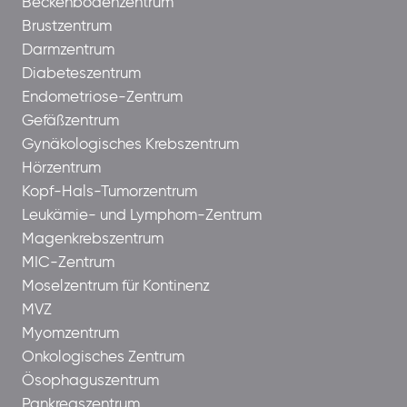
Beckenbodenzentrum
Brustzentrum
Darmzentrum
Diabeteszentrum
Endometriose-Zentrum
Gefäßzentrum
Gynäkologisches Krebszentrum
Hörzentrum
Kopf-Hals-Tumorzentrum
Leukämie- und Lymphom-Zentrum
Magenkrebszentrum
MIC-Zentrum
Moselzentrum für Kontinenz
MVZ
Myomzentrum
Onkologisches Zentrum
Ösophaguszentrum
Pankreaszentrum