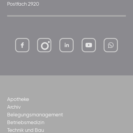
Postfach 2920
mutterhaus-
xMBTtqOwC1KKBww
der-
borrom%C3%A4erinnen-
ggmbh
Apotheke
Archiv
Belegungsmanagement
Betriebsmedizin
Technik und Bau