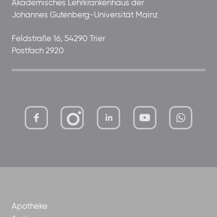
Akademisches Lehrkrankenhaus der
Johannes Gutenberg-Universität Mainz
Feldstraße 16, 54290 Trier
Postfach 2920
mutterhaus-
xMBTtqOwC1KKBww
der-
borrom%C3%A4erinnen-
ggmbh
Apotheke