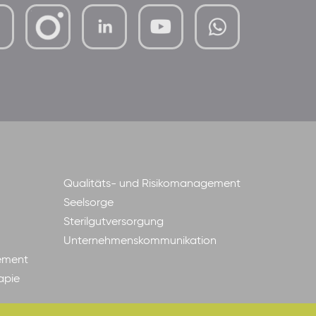
mutterhaus-
xMBTtqOwC1KKBww
der-
borrom%C3%A4erinnen-
ggmbh
Qualitäts- und Risikomanagement
Seelsorge
Sterilgutversorgung
Unternehmenskommunikation
ement
apie