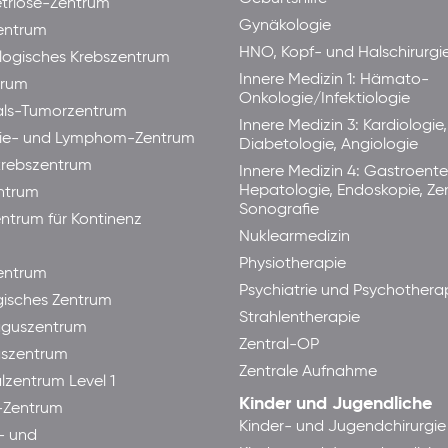
triose-Zentrum
Gynäkologie
entrum
HNO, Kopf- und Halschirurgi
ogisches Krebszentrum
Innere Medizin 1: Hämato-
trum
Onkologie/Infektiologie
als-Tumorzentrum
Innere Medizin 3: Kardiologie,
ie- und Lymphom-Zentrum
Diabetologie, Angiologie
rebszentrum
Innere Medizin 4: Gastroente
Hepatologie, Endoskopie, Ze
ntrum
Sonografie
ntrum für Kontinenz
Nuklearmedizin
Physiotherapie
ntrum
Psychiatrie und Psychothera
isches Zentrum
Strahlentherapie
guszentrum
Zentral-OP
aszentrum
Zentrale Aufnahme
lzentrum Level 1
Kinder und Jugendliche
-Zentrum
Kinder- und Jugendchirurgie
- und