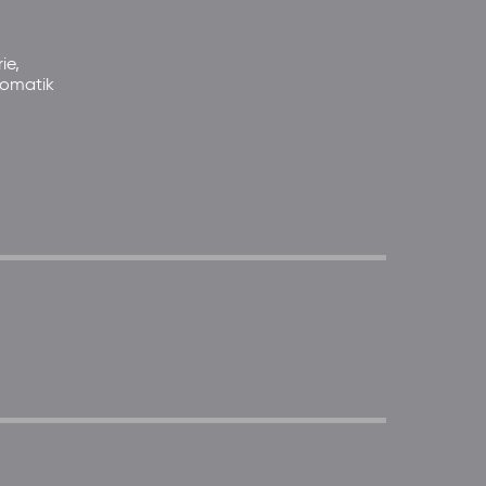
ie,
somatik