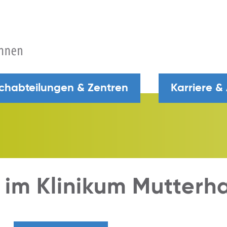
chabteilungen & Zentren
Karriere &
 im Klinikum Mutterh