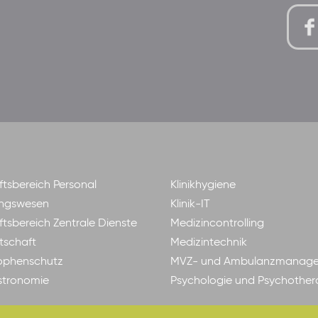
tsbereich Personal
Klinikhygiene
ngswesen
Klinik-IT
tsbereich Zentrale Dienste
Medizincontrolling
tschaft
Medizintechnik
ophenschutz
MVZ- und Ambulanzmanag
astronomie
Psychologie und Psychother