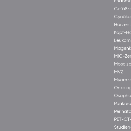
Endome
Gefäßz
Gynäkol
Hörzen
Kopf-H
Leukäm
Magenk
MIC-Ze
Moselze
MVZ
Myomze
Onkolog
Ösopha
Pankre
Perinata
PET-CT
Studien