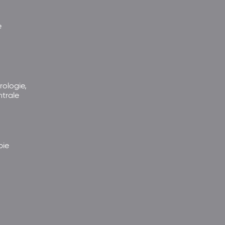
e
rologie,
ntrale
pie