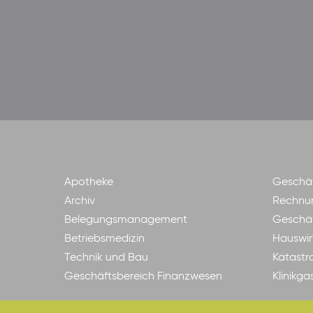
Apotheke
Geschäf
Archiv
Rechnu
Belegungsmanagement
Geschäf
Betriebsmedizin
Hauswir
Technik und Bau
Katastr
Geschäftsbereich Finanzwesen
Klinikg