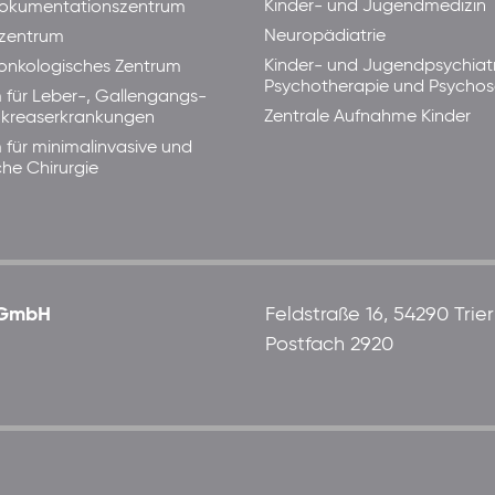
Kinder- und Jugendmedizin
okumentationszentrum
Neuropädiatrie
zentrum
Kinder- und Jugendpsychiatr
lonkologisches Zentrum
Psychotherapie und Psycho
 für Leber-, Gallengangs-
Zentrale Aufnahme Kinder
kreaserkrankungen
 für minimalinvasive und
che Chirurgie
 gGmbH
Feldstraße 16, 54290 Trier
Postfach 2920