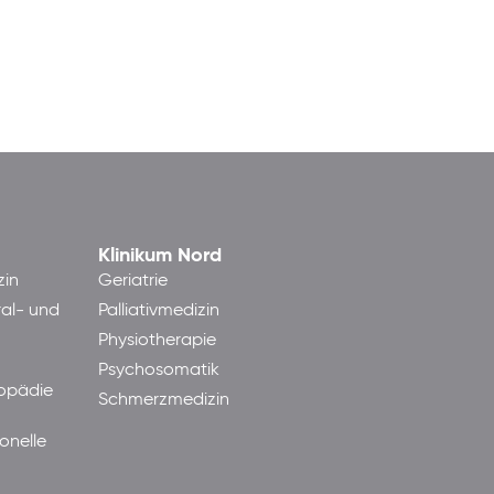
Klinikum Nord
zin
Geriatrie
ral- und
Palliativmedizin
Physiotherapie
Psychosomatik
hopädie
Schmerzmedizin
onelle