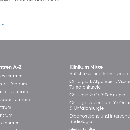
tte
ntren A-Z
Klinikum Mitte
Anästhesie und Intensivmedi
taszentrum
Chirurgie 1: Allgemein-, Visze
ntes Zentrum
Tumorchirurgie
raumazentrum
Chirurgie 2: Gefäßchirurgie
bodenzentrum
Chirurgie 3: Zentrum für Ort
ntrum
& Unfallchirurgie
ntrum
Diagnostische und Interventi
Radiologie
eszentrum
Geburtshilfe