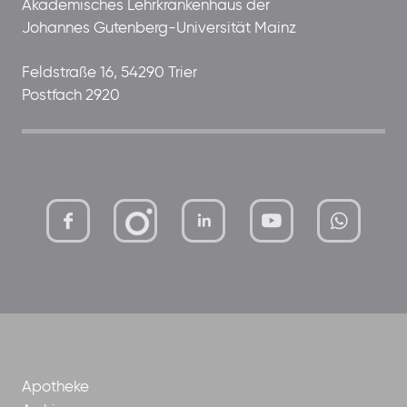
Akademisches Lehrkrankenhaus der
Johannes Gutenberg-Universität Mainz
Feldstraße 16, 54290 Trier
Postfach 2920
mutterhaus-
xMBTtqOwC1KKBww
der-
borrom%C3%A4erinnen-
ggmbh
Apotheke