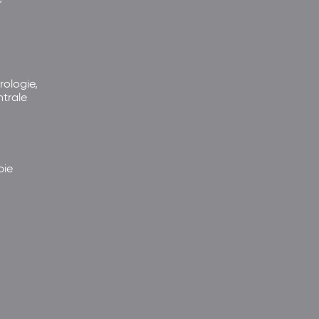
rologie,
ntrale
pie