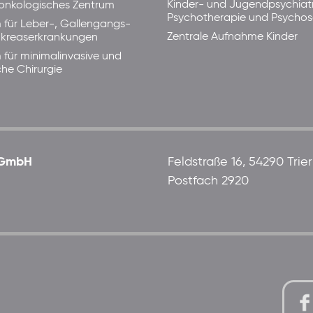
Kinder- und Jugendpsychiatr
lonkologisches Zentrum
Psychotherapie und Psycho
 für Leber-, Gallengangs-
Zentrale Aufnahme Kinder
kreaserkrankungen
 für minimalinvasive und
che Chirurgie
 gGmbH
Feldstraße 16, 54290 Trier
Postfach 2920