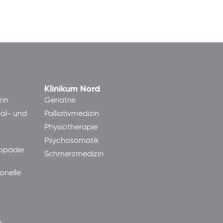
Klinikum Nord
zin
Geriatrie
ral- und
Palliativmedizin
Physiotherapie
Psychosomatik
hopädie
Schmerzmedizin
onelle
e