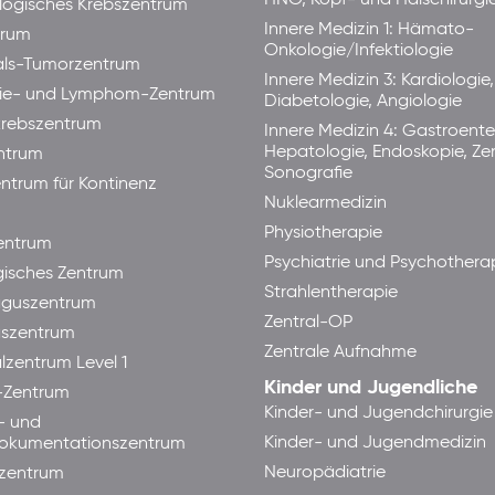
ogisches Krebszentrum
Innere Medizin 1: Hämato-
trum
Onkologie/Infektiologie
als-Tumorzentrum
Innere Medizin 3: Kardiologie,
ie- und Lymphom-Zentrum
Diabetologie, Angiologie
rebszentrum
Innere Medizin 4: Gastroente
Hepatologie, Endoskopie, Ze
ntrum
Sonografie
ntrum für Kontinenz
Nuklearmedizin
Physiotherapie
ntrum
Psychiatrie und Psychothera
isches Zentrum
Strahlentherapie
guszentrum
Zentral-OP
aszentrum
Zentrale Aufnahme
lzentrum Level 1
Kinder und Jugendliche
-Zentrum
Kinder- und Jugendchirurgie
- und
Kinder- und Jugendmedizin
okumentationszentrum
Neuropädiatrie
zentrum