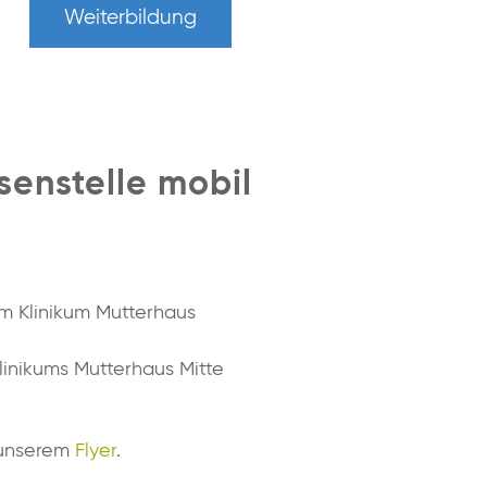
Weiterbildung
enstelle mobil
im Klinikum Mutterhaus
linikums Mutterhaus Mitte
f unserem
Flyer
.