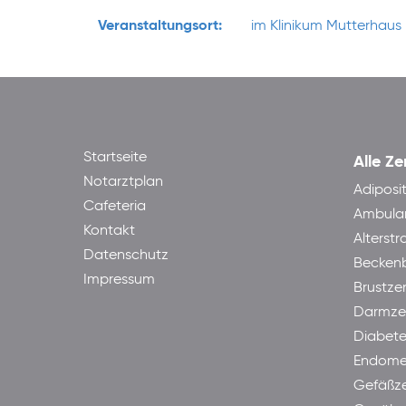
Veranstaltungsort:
im Klinikum Mutterhaus 
Startseite
Alle Ze
Notarztplan
Adiposi
Cafeteria
Ambula
Kontakt
Alterst
Datenschutz
Becken
Impressum
Brustze
Darmze
Diabet
Endome
Gefäßz