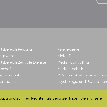
tsbereich Personal
Klinikhygiene
ngswesen
Klinik-IT
tsbereich Zentrale Dienste
Medizincontrolling
tschaft
Medizintechnik
ophenschutz
MVZ- und Ambulanzmanag
astronomie
Psychologie und Psychother
zu und zu Ihren Rechten als Benutzer finden Sie in unserer