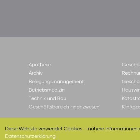
Apotheke
Geschäf
Archiv
Rechnu
Belegungsmanagement
Geschäf
Betriebsmedizin
Hauswir
Technik und Bau
Katastr
Geschäftsbereich Finanzwesen
Klinikg
Diese Website verwendet Cookies – nähere Informationen da
Datenschutzerklärung