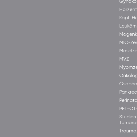
Gynäkol
Hörzen
Kopf-H
Leukäm
Magenk
MIC-Ze
Moselze
MVZ
Myomze
Onkolog
Ösopha
Pankre
Perinata
PET-CT
Studien
Tumord
Trauma