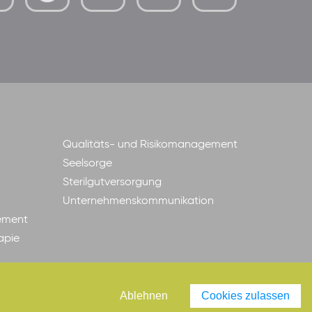
mutterhaus-
xMBTtqOwC1KKBww
der-
borrom%C3%A4erinnen-
ggmbh
Qualitäts- und Risikomanagement
Seelsorge
Sterilgutversorgung
Unternehmenskommunikation
ement
apie
Ablehnen
Cookies zulassen