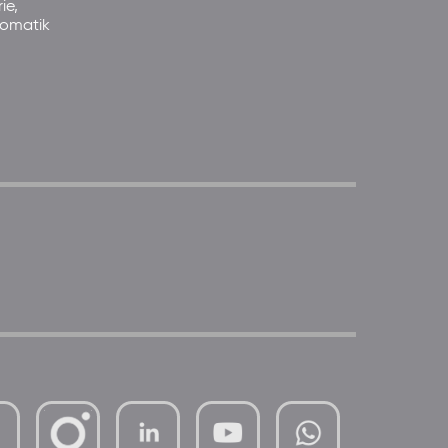
ie,
somatik