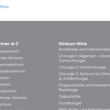
Mitte
ntren A-Z
Klinikum Mitte
Anästhesie und Intensivmedi
taszentrum
Chirurgie 1: Allgemein-, Visze
ntes Zentrum
Tumorchirurgie
raumazentrum
Chirurgie 2: Gefäßchirurgie
bodenzentrum
Chirurgie 3: Zentrum für Ort
ntrum
& Unfallchirurgie
ntrum
Diagnostische und Interventi
Radiologie
eszentrum
Geburtshilfe
triose-Zentrum
Gynäkologie
entrum
HNO, Kopf- und Halschirurgi