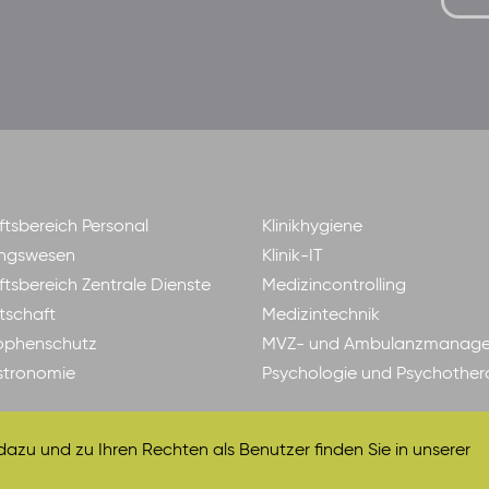
tsbereich Personal
Klinikhygiene
ngswesen
Klinik-IT
tsbereich Zentrale Dienste
Medizincontrolling
tschaft
Medizintechnik
ophenschutz
MVZ- und Ambulanzmanag
astronomie
Psychologie und Psychother
zu und zu Ihren Rechten als Benutzer finden Sie in unserer