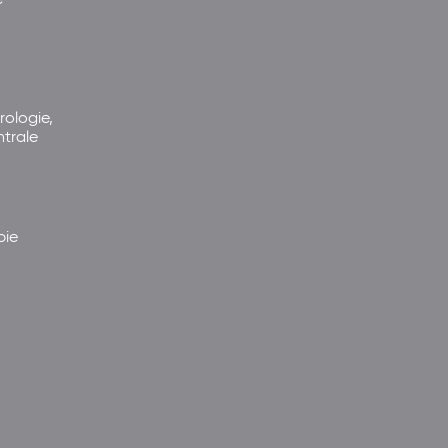
rologie,
ntrale
pie