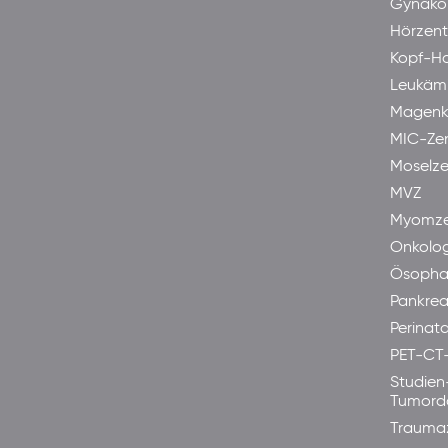
Gynäkol
Hörzen
Kopf-H
Leukäm
Magenk
MIC-Ze
Moselze
MVZ
Myomze
Onkolog
Ösopha
Pankre
Perinata
PET-CT
Studien
Tumord
Trauma