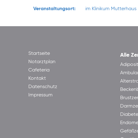
Veranstaltungsort:
im Klinikum Mutterhaus 
Startseite
Alle Ze
Notarztplan
Adiposi
Cafeteria
Ambula
Kontakt
Alterst
Datenschutz
Becken
Impressum
Brustze
Darmze
Diabet
Endome
Gefäßz