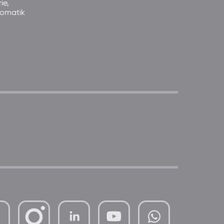
ie,
somatik