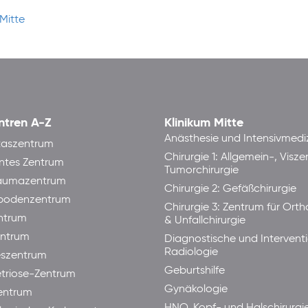
Mitte
ntren A-Z
Klinikum Mitte
Anästhesie und Intensivmedi
taszentrum
Chirurgie 1: Allgemein-, Visze
ntes Zentrum
Tumorchirurgie
raumazentrum
Chirurgie 2: Gefäßchirurgie
bodenzentrum
Chirurgie 3: Zentrum für Ort
ntrum
& Unfallchirurgie
ntrum
Diagnostische und Interventi
Radiologie
eszentrum
Geburtshilfe
triose-Zentrum
Gynäkologie
entrum
HNO, Kopf- und Halschirurgi