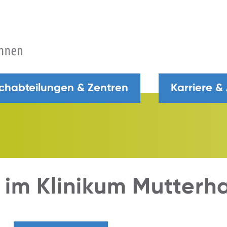
chabteilungen & Zentren
Karriere &
 im Klinikum Mutterh