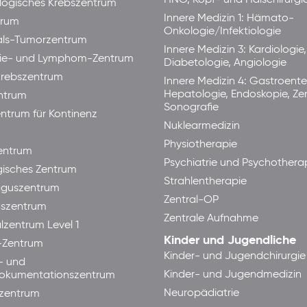
ogisches Krebszentrum
Innere Medizin 1: Hämato-
trum
Onkologie/Infektiologie
als-Tumorzentrum
Innere Medizin 3: Kardiologie,
ie- und Lymphom-Zentrum
Diabetologie, Angiologie
rebszentrum
Innere Medizin 4: Gastroente
Hepatologie, Endoskopie, Ze
ntrum
Sonografie
ntrum für Kontinenz
Nuklearmedizin
Physiotherapie
ntrum
Psychiatrie und Psychothera
isches Zentrum
Strahlentherapie
guszentrum
Zentral-OP
aszentrum
Zentrale Aufnahme
lzentrum Level 1
Kinder und Jugendliche
-Zentrum
Kinder- und Jugendchirurgie
- und
Kinder- und Jugendmedizin
okumentationszentrum
Neuropädiatrie
zentrum