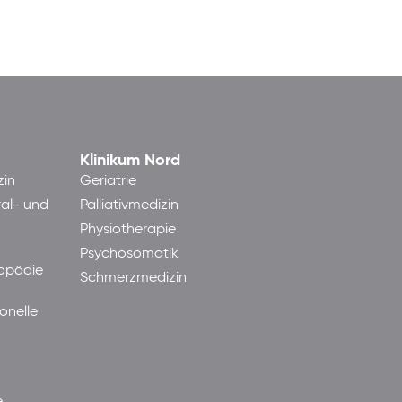
Klinikum Nord
zin
Geriatrie
ral- und
Palliativmedizin
Physiotherapie
Psychosomatik
hopädie
Schmerzmedizin
onelle
e