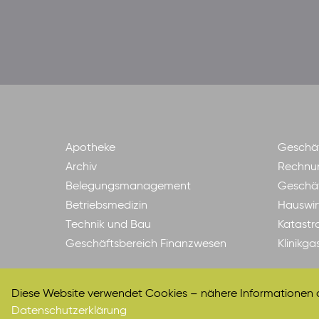
Apotheke
Geschäf
Archiv
Rechnu
Belegungsmanagement
Geschäf
Betriebsmedizin
Hauswir
Technik und Bau
Katastr
Geschäftsbereich Finanzwesen
Klinikg
Diese Website verwendet Cookies – nähere Informationen da
Datenschutzerklärung