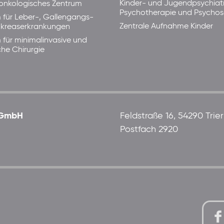
Kinder- und Jugendpsychiatr
lonkologisches Zentrum
Psychotherapie und Psycho
 für Leber-, Gallengangs-
Zentrale Aufnahme Kinder
kreaserkrankungen
 für minimalinvasive und
che Chirurgie
 gGmbH
Feldstraße 16, 54290 Trier
Postfach 2920