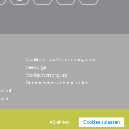
mutterhaus-
xMBTtqOwC1KKBww
der-
borrom%C3%A4erinnen-
ggmbh
Qualitäts- und Risikomanagement
Seelsorge
Sterilgutversorgung
Unternehmenskommunikation
ement
apie
Ablehnen
Cookies zulassen