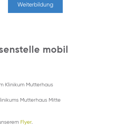
Weiterbildung
enstelle mobil
im Klinikum Mutterhaus
linikums Mutterhaus Mitte
f unserem
Flyer
.