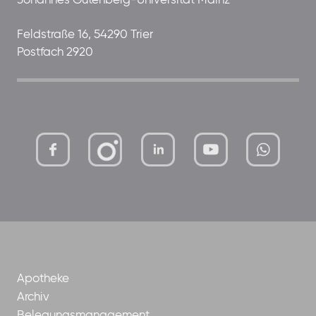
Johannes Gutenberg-Universität Mainz
Feldstraße 16, 54290 Trier
Postfach 2920
mutterhaus-
xMBTtqOwC1KKBww
der-
borrom%C3%A4erinnen-
ggmbh
Apotheke
Archiv
Belegungsmanagement