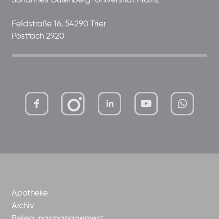
Johannes Gutenberg-Universität Mainz
Feldstraße 16, 54290 Trier
Postfach 2920
mutterhaus-
xMBTtqOwC1KKBww
der-
borrom%C3%A4erinnen-
ggmbh
Apotheke
Archiv
Belegungsmanagement