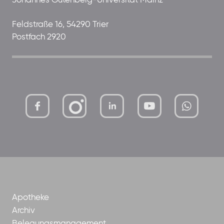
Johannes Gutenberg-Universität Mainz
Feldstraße 16, 54290 Trier
Postfach 2920
mutterhaus-
xMBTtqOwC1KKBww
der-
borrom%C3%A4erinnen-
ggmbh
Apotheke
Archiv
Belegungsmanagement