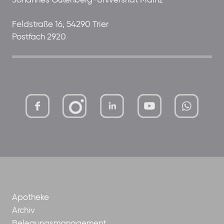
Johannes Gutenberg-Universität Mainz
Feldstraße 16, 54290 Trier
Postfach 2920
mutterhaus-
xMBTtqOwC1KKBww
der-
borrom%C3%A4erinnen-
ggmbh
Apotheke
Archiv
Belegungsmanagement