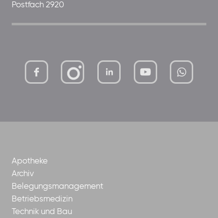
Postfach 2920
mutterhaus-
xMBTtqOwC1KKBww
der-
borrom%C3%A4erinnen-
ggmbh
Apotheke
Archiv
Belegungsmanagement
Betriebsmedizin
Technik und Bau