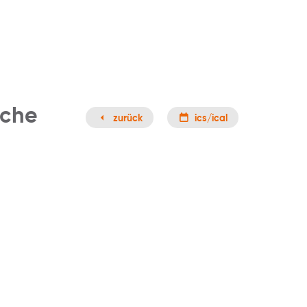
sche
zurück
ics/ical