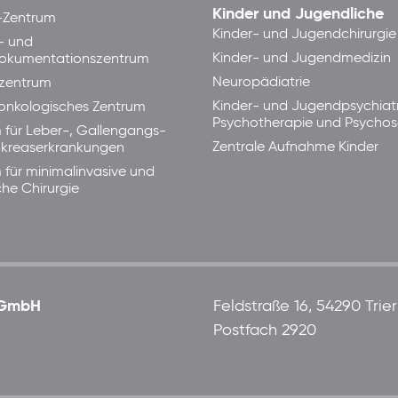
Kinder und Jugendliche
-Zentrum
Kinder- und Jugendchirurgie
- und
Kinder- und Jugendmedizin
okumentationszentrum
Neuropädiatrie
zentrum
Kinder- und Jugendpsychiatr
lonkologisches Zentrum
Psychotherapie und Psycho
 für Leber-, Gallengangs-
Zentrale Aufnahme Kinder
kreaserkrankungen
 für minimalinvasive und
che Chirurgie
 gGmbH
Feldstraße 16, 54290 Trier
Postfach 2920