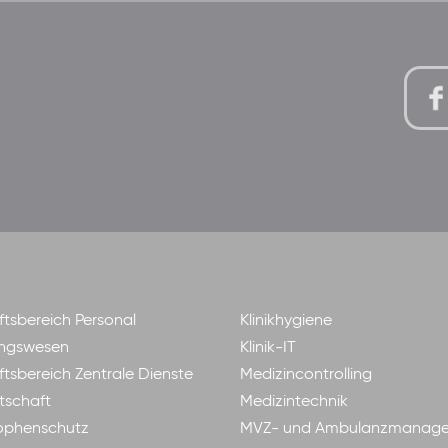
tsbereich Personal
Klinikhygiene
ngswesen
Klinik-IT
tsbereich Zentrale Dienste
Medizincontrolling
tschaft
Medizintechnik
ophenschutz
MVZ- und Ambulanzmanag