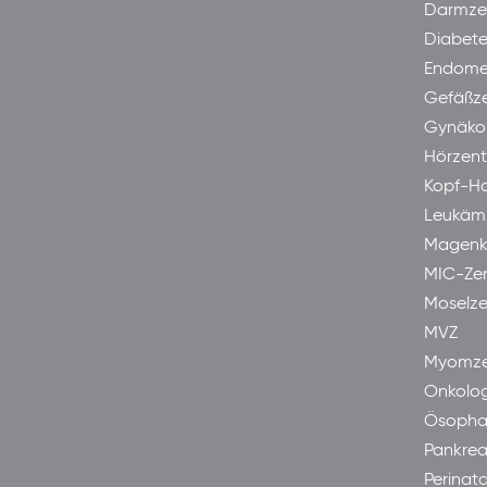
Darmze
Diabet
Endome
Gefäßz
Gynäkol
Hörzen
Kopf-H
Leukäm
Magenk
MIC-Ze
Moselze
MVZ
Myomze
Onkolog
Ösopha
Pankre
Perinata