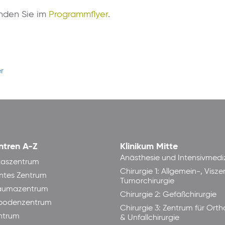
inden Sie im
Programmflyer
.
er
ntren A-Z
Klinikum Mitte
Anästhesie und Intensivmedi
taszentrum
Chirurgie 1: Allgemein-, Visze
ntes Zentrum
Tumorchirurgie
raumazentrum
Chirurgie 2: Gefäßchirurgie
bodenzentrum
Chirurgie 3: Zentrum für Ort
ntrum
& Unfallchirurgie