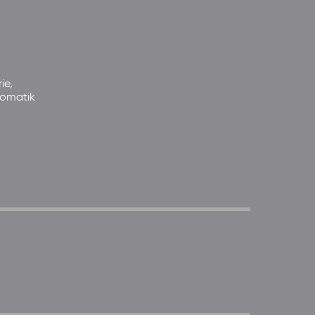
ie,
somatik