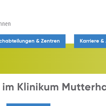
chabteilungen & Zentren
Karriere &
 im Klinikum Mutterh