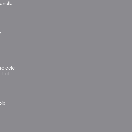
onelle
e
rologie,
ntrale
pie