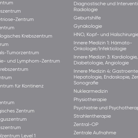
ntrum
Diagnostische und Interventi
Radiologie
eszentrum
Geburtshilfe
triose-Zentrum
Gynäkologie
entrum
HNO, Kopf- und Halschirurgi
ogisches Krebszentrum
Innere Medizin 1: Hämato-
trum
Onkologie/Infektiologie
als-Tumorzentrum
Innere Medizin 3: Kardiologie,
ie- und Lymphom-Zentrum
Diabetologie, Angiologie
rebszentrum
Innere Medizin 4: Gastroente
Hepatologie, Endoskopie, Ze
ntrum
Sonografie
ntrum für Kontinenz
Nuklearmedizin
Physiotherapie
ntrum
Psychiatrie und Psychothera
isches Zentrum
Strahlentherapie
guszentrum
Zentral-OP
aszentrum
Zentrale Aufnahme
lzentrum Level 1