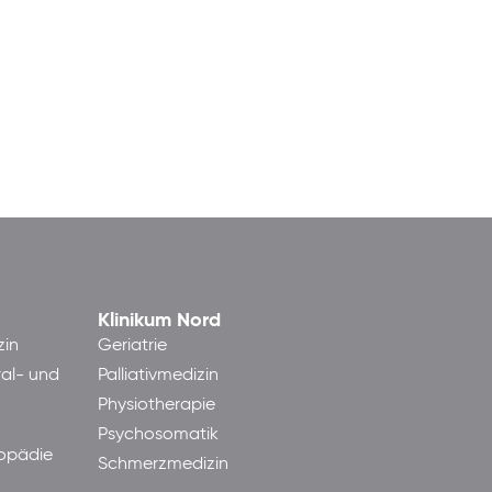
Klinikum Nord
zin
Geriatrie
ral- und
Palliativmedizin
Physiotherapie
Psychosomatik
hopädie
Schmerzmedizin