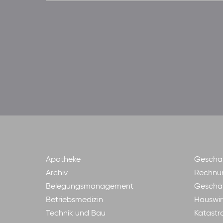
Apotheke
Geschäf
Archiv
Rechnu
Belegungsmanagement
Geschäf
Betriebsmedizin
Hauswir
Technik und Bau
Katastr