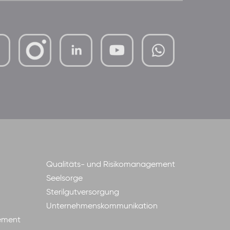
mutterhaus-
xMBTtqOwC1KKBww
der-
borrom%C3%A4erinnen-
ggmbh
Qualitäts- und Risikomanagement
Seelsorge
Sterilgutversorgung
Unternehmenskommunikation
ement