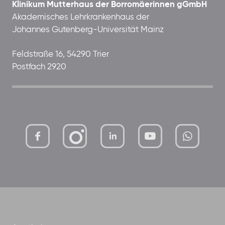
Klinikum Mutterhaus der Borromäerinnen gGmbH
Akademisches Lehrkrankenhaus der
Johannes Gutenberg-Universität Mainz
Feldstraße 16, 54290 Trier
Postfach 2920
mutterhaus-
xMBTtqOwC1KKBww
der-
borrom%C3%A4erinnen-
ggmbh