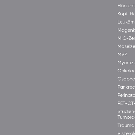
Hörzen
Kopf-H
Leukäm
Magenk
MIC-Ze
Moselze
MVZ
Myomze
Onkolog
Ösopha
Pankre
Perinata
PET-CT
Studien
Tumord
Trauma
Viszera