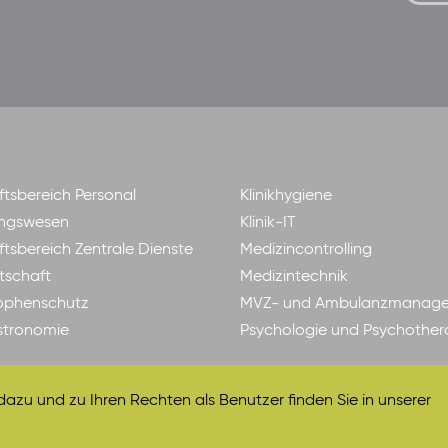
tsbereich Personal
Klinikhygiene
ngswesen
Klinik-IT
tsbereich Zentrale Dienste
Medizincontrolling
tschaft
Medizintechnik
ophenschutz
MVZ- und Ambulanzmanag
astronomie
Psychologie und Psychother
zu und zu Ihren Rechten als Benutzer finden Sie in unserer