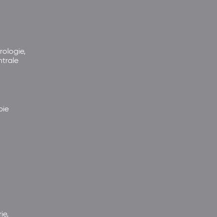
rologie,
ntrale
pie
ie,