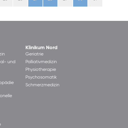
Klinikum Nord
zin
Geriatrie
ral- und
Palliativmedizin
Physiotherapie
Psychosomatik
hopädie
Schmerzmedizin
onelle
e