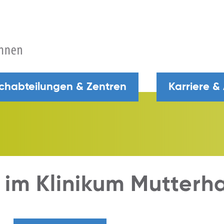
chabteilungen & Zentren
Karriere &
 im Klinikum Mutterh