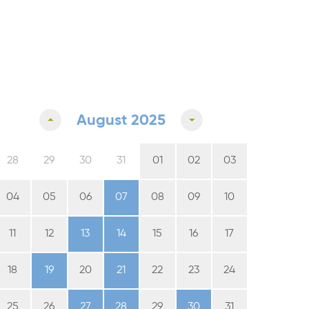
August 2025
28
29
30
31
01
02
03
04
05
06
07
08
09
10
11
12
13
14
15
16
17
18
19
20
21
22
23
24
25
26
27
28
29
30
31