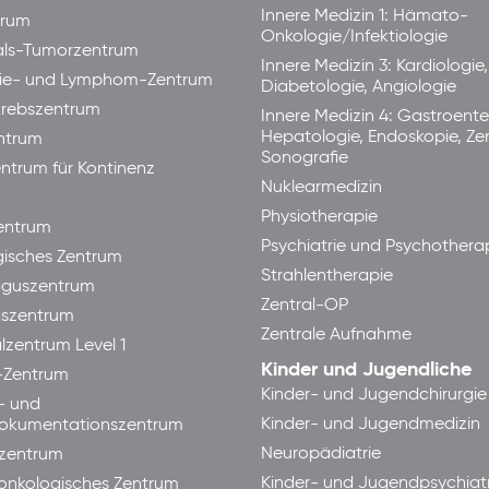
Innere Medizin 1: Hämato-
trum
Onkologie/Infektiologie
als-Tumorzentrum
Innere Medizin 3: Kardiologie,
ie- und Lymphom-Zentrum
Diabetologie, Angiologie
rebszentrum
Innere Medizin 4: Gastroente
Hepatologie, Endoskopie, Ze
ntrum
Sonografie
ntrum für Kontinenz
Nuklearmedizin
Physiotherapie
ntrum
Psychiatrie und Psychothera
isches Zentrum
Strahlentherapie
guszentrum
Zentral-OP
aszentrum
Zentrale Aufnahme
lzentrum Level 1
Kinder und Jugendliche
-Zentrum
Kinder- und Jugendchirurgie
- und
Kinder- und Jugendmedizin
okumentationszentrum
Neuropädiatrie
zentrum
Kinder- und Jugendpsychiatr
lonkologisches Zentrum