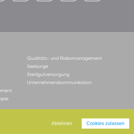
der-
borrom%C3%A4erinnen-
ggmbh
Qualitäts- und Risikomanagement
Seelsorge
Sterilgutversorgung
Unternehmenskommunikation
ement
apie
Ablehnen
Cookies zulassen