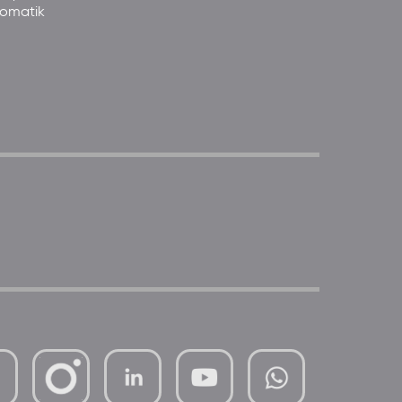
somatik
mutterhaus-
xMBTtqOwC1KKBww