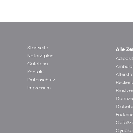
Startseite
Alle Ze
Notarztplan
Adiposi
Cafeteria
Ambula
Kontakt
Alterst
Datenschutz
Becken
Impressum
Brustze
Darmze
Diabet
Endome
Gefäßz
Gynäkol