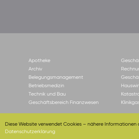
Apotheke
Geschäf
Archiv
Rechnu
Belegungsmanagement
Geschäf
Betriebsmedizin
Hauswir
Technik und Bau
Katastr
Geschäftsbereich Finanzwesen
Klinikg
Diese Website verwendet Cookies – nähere Informationen da
Datenschutzerklärung