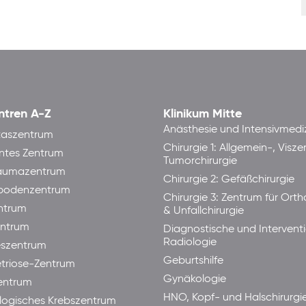
ntren A-Z
Klinikum Mitte
Anästhesie und Intensivmedi
taszentrum
Chirurgie 1: Allgemein-, Visze
ntes Zentrum
Tumorchirurgie
raumazentrum
Chirurgie 2: Gefäßchirurgie
bodenzentrum
Chirurgie 3: Zentrum für Ort
ntrum
& Unfallchirurgie
ntrum
Diagnostische und Interventi
Radiologie
eszentrum
Geburtshilfe
triose-Zentrum
Gynäkologie
entrum
HNO, Kopf- und Halschirurgi
ogisches Krebszentrum