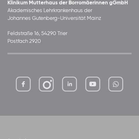
Klinikum Mutterhaus der Borromäerinnen gGmbH
Akademisches Lehrkrankenhaus der
Johannes Gutenberg-Universität Mainz
Feldstraße 16, 54290 Trier
Postfach 2920
mutterhaus-
xMBTtqOwC1KKBww
der-
borrom%C3%A4erinnen-
ggmbh