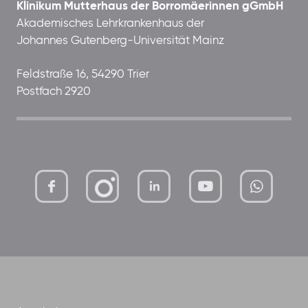
Klinikum Mutterhaus der Borromäerinnen gGmbH
Akademisches Lehrkrankenhaus der
Johannes Gutenberg-Universität Mainz
Feldstraße 16, 54290 Trier
Postfach 2920
mutterhaus-
xMBTtqOwC1KKBww
der-
borrom%C3%A4erinnen-
ggmbh