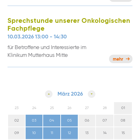
Sprechstunde unserer Onkologischen
Fachpflege
10.03.2026 13:00 - 14:30
für Betroffene und Interessierte im
Klinikum Mutterhaus Mitte
mehr
März 2026
23
24
25
26
27
28
01
02
03
04
05
06
07
08
09
10
11
12
13
14
15