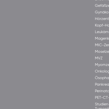
Gefäßz
Gynäkol
Hörzen
Kopf-H
Leukäm
Magenk
MIC-Ze
Moselze
MVZ
Myomze
Onkolog
Ösopha
Pankre
Perinata
PET-CT
Studien
Tumord