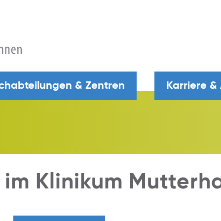
chabteilungen & Zentren
Karriere &
 im Klinikum Mutterh