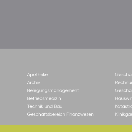
Apotheke
Geschäf
Archiv
Rechnu
Belegungsmanagement
Geschäf
Betriebsmedizin
Hauswir
Technik und Bau
Katastr
Geschäftsbereich Finanzwesen
Klinikg