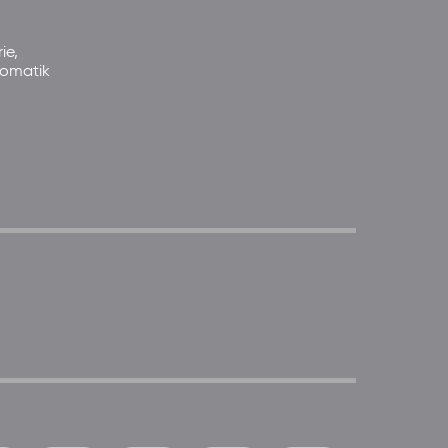
ie,
somatik