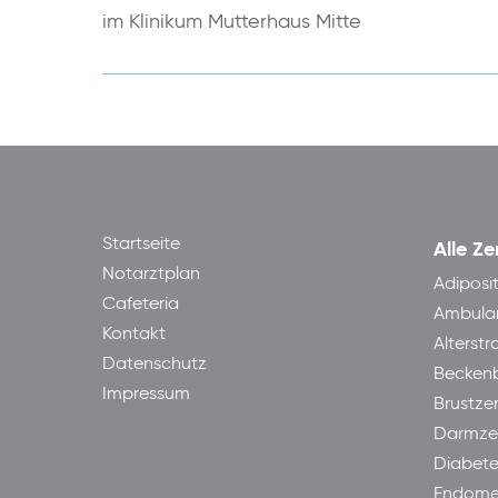
im Klinikum Mutterhaus Mitte
Startseite
Alle Ze
Notarztplan
Adiposi
Cafeteria
Ambula
Kontakt
Alterst
Datenschutz
Becken
Impressum
Brustze
Darmze
Diabet
Endome