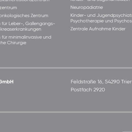
Neuropädiatrie
zentrum
Kinder- und Jugendpsychiatr
lonkologisches Zentrum
Psychotherapie und Psycho
 für Leber-, Gallengangs-
Zentrale Aufnahme Kinder
kreaserkrankungen
 für minimalinvasive und
che Chirurgie
 gGmbH
Feldstraße 16, 54290 Trier
Postfach 2920