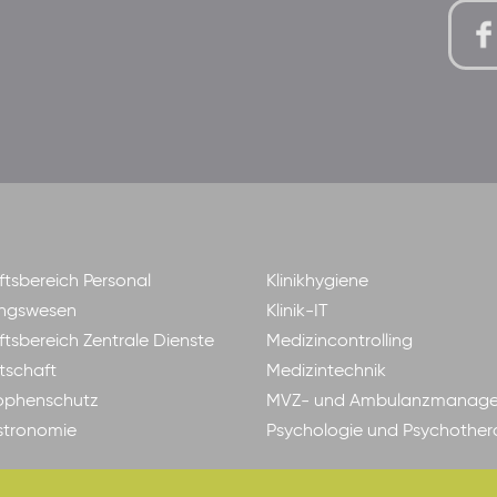
tsbereich Personal
Klinikhygiene
ngswesen
Klinik-IT
tsbereich Zentrale Dienste
Medizincontrolling
tschaft
Medizintechnik
ophenschutz
MVZ- und Ambulanzmanag
astronomie
Psychologie und Psychother