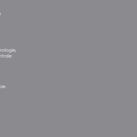
e
rologie,
ntrale
pie