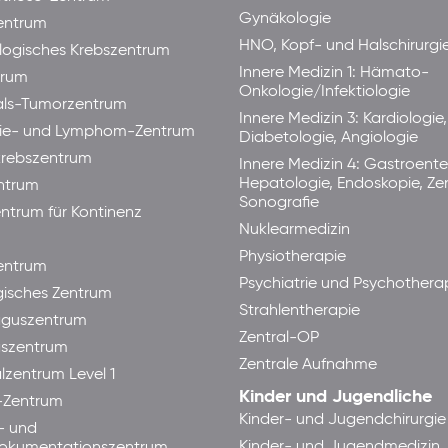
Gynäkologie
entrum
HNO, Kopf- und Halschirurgi
ogisches Krebszentrum
Innere Medizin 1: Hämato-
trum
Onkologie/Infektiologie
als-Tumorzentrum
Innere Medizin 3: Kardiologie,
ie- und Lymphom-Zentrum
Diabetologie, Angiologie
rebszentrum
Innere Medizin 4: Gastroente
Hepatologie, Endoskopie, Ze
ntrum
Sonografie
ntrum für Kontinenz
Nuklearmedizin
Physiotherapie
ntrum
Psychiatrie und Psychothera
isches Zentrum
Strahlentherapie
guszentrum
Zentral-OP
aszentrum
Zentrale Aufnahme
lzentrum Level 1
Kinder und Jugendliche
-Zentrum
Kinder- und Jugendchirurgie
- und
Kinder- und Jugendmedizin
okumentationszentrum