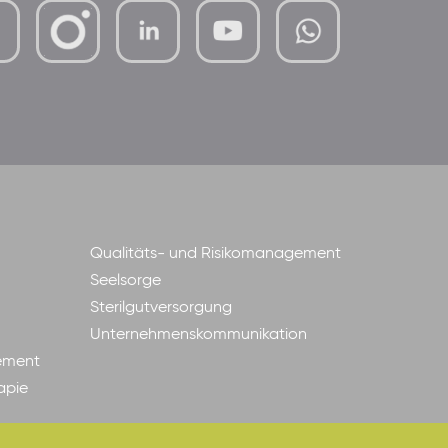
mutterhaus-
xMBTtqOwC1KKBww
der-
borrom%C3%A4erinnen-
ggmbh
Qualitäts- und Risikomanagement
Seelsorge
Sterilgutversorgung
Unternehmenskommunikation
ement
apie