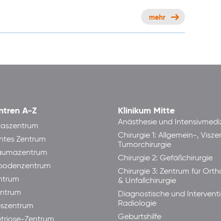
mehr
ntren A-Z
Klinikum Mitte
Anästhesie und Intensivmedi
taszentrum
Chirurgie 1: Allgemein-, Visze
ntes Zentrum
Tumorchirurgie
raumazentrum
Chirurgie 2: Gefäßchirurgie
bodenzentrum
Chirurgie 3: Zentrum für Ort
ntrum
& Unfallchirurgie
ntrum
Diagnostische und Interventi
Radiologie
eszentrum
Geburtshilfe
triose-Zentrum