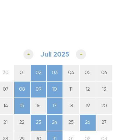
Juli 2025
30
01
02
03
04
05
06
07
08
09
10
11
12
13
14
15
16
17
18
19
20
21
22
23
24
25
26
27
28
29
30
31
01
02
03