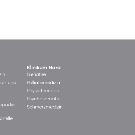
Klinikum Nord
zin
Geriatrie
ral- und
Palliativmedizin
Physiotherapie
Psychosomatik
hopädie
Schmerzmedizin
onelle