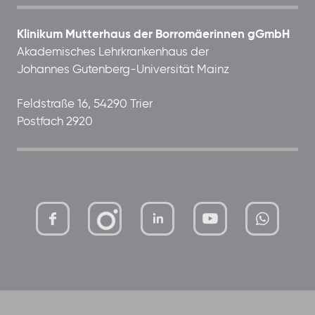
Klinikum Mutterhaus der Borromäerinnen gGmbH
Akademisches Lehrkrankenhaus der
Johannes Gutenberg-Universität Mainz
Feldstraße 16, 54290 Trier
Postfach 2920
mutterhaus-
xMBTtqOwC1KKBww
der-
borrom%C3%A4erinnen-
ggmbh