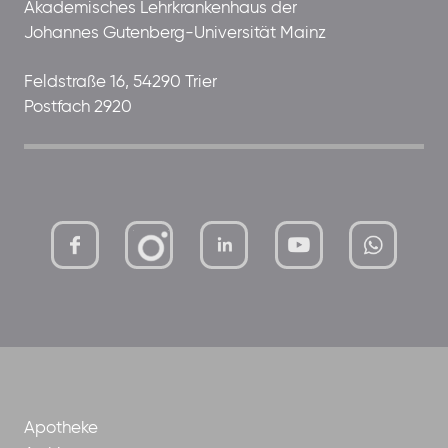
Akademisches Lehrkrankenhaus der
Johannes Gutenberg-Universität Mainz
Feldstraße 16, 54290 Trier
Postfach 2920
mutterhaus-
xMBTtqOwC1KKBww
der-
borrom%C3%A4erinnen-
ggmbh
Apotheke