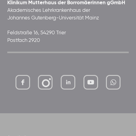
Klinikum Mutterhaus der Borromäerinnen gGmbH
Akademisches Lehrkrankenhaus der
Johannes Gutenberg-Universität Mainz
Feldstraße 16, 54290 Trier
Postfach 2920
mutterhaus-
xMBTtqOwC1KKBww
der-
borrom%C3%A4erinnen-
ggmbh