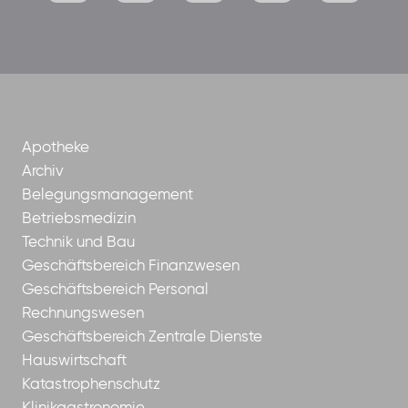
mutterhaus-
xMBTtqOwC1KKBww
der-
borrom%C3%A4erinnen-
ggmbh
Apotheke
Archiv
Belegungsmanagement
Betriebsmedizin
Technik und Bau
Geschäftsbereich Finanzwesen
Geschäftsbereich Personal
Rechnungswesen
Geschäftsbereich Zentrale Dienste
Hauswirtschaft
Katastrophenschutz