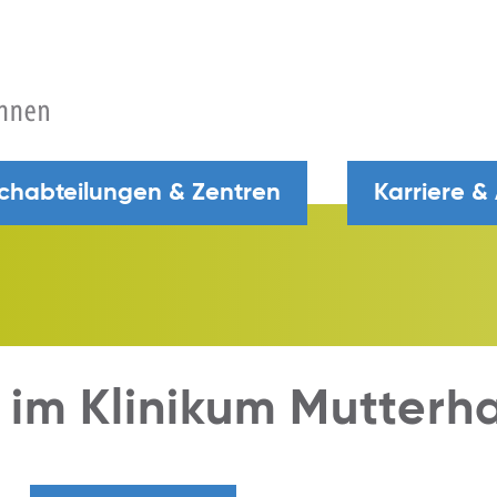
chabteilungen & Zentren
Karriere &
 im Klinikum Mutterh