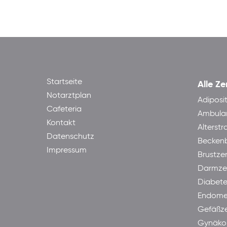
Startseite
Alle Ze
Notarztplan
Adiposi
Cafeteria
Ambula
Kontakt
Alterst
Datenschutz
Becken
Impressum
Brustze
Darmze
Diabet
Endome
Gefäßz
Gynäkol