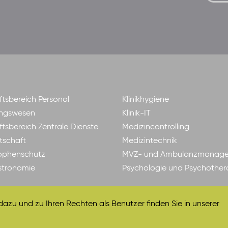
tsbereich Personal
Klinikhygiene
ngswesen
Klinik-IT
tsbereich Zentrale Dienste
Medizincontrolling
tschaft
Medizintechnik
ophenschutz
MVZ- und Ambulanzmanag
astronomie
Psychologie und Psychother
zu und zu Ihren Rechten als Benutzer finden Sie in unserer