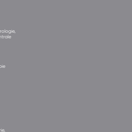
rologie,
ntrale
pie
ie,