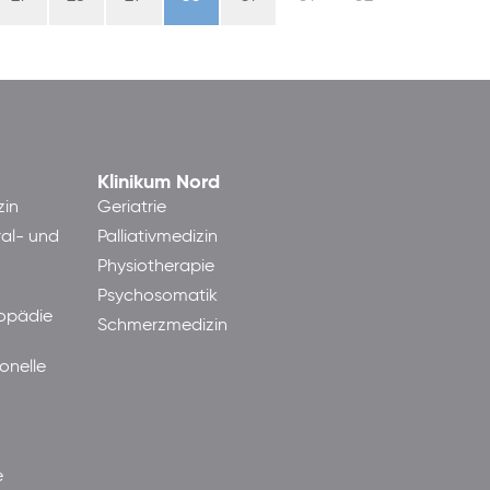
Klinikum Nord
zin
Geriatrie
ral- und
Palliativmedizin
Physiotherapie
Psychosomatik
hopädie
Schmerzmedizin
onelle
e