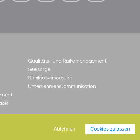
der-
borrom%C3%A4erinnen-
ggmbh
Qualitäts- und Risikomanagement
Seelsorge
Sterilgutversorgung
Unternehmenskommunikation
ement
apie
Ablehnen
Cookies zulassen