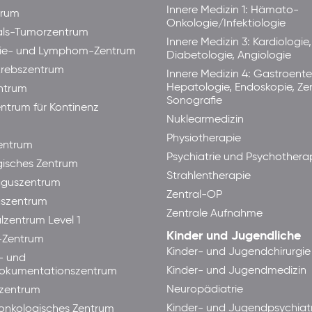
Innere Medizin 1: Hämato-
trum
Onkologie/Infektiologie
als-Tumorzentrum
Innere Medizin 3: Kardiologie,
ie- und Lymphom-Zentrum
Diabetologie, Angiologie
rebszentrum
Innere Medizin 4: Gastroente
Hepatologie, Endoskopie, Ze
ntrum
Sonografie
ntrum für Kontinenz
Nuklearmedizin
Physiotherapie
ntrum
Psychiatrie und Psychothera
isches Zentrum
Strahlentherapie
guszentrum
Zentral-OP
aszentrum
Zentrale Aufnahme
lzentrum Level 1
Kinder und Jugendliche
-Zentrum
Kinder- und Jugendchirurgie
- und
Kinder- und Jugendmedizin
okumentationszentrum
Neuropädiatrie
zentrum
Kinder- und Jugendpsychiatr
lonkologisches Zentrum