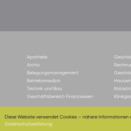
Apotheke
Geschäf
Archiv
Rechnu
Belegungsmanagement
Geschäf
Betriebsmedizin
Hauswir
Technik und Bau
Katastr
Geschäftsbereich Finanzwesen
Klinikg
Diese Website verwendet Cookies – nähere Informationen da
Datenschutzerklärung