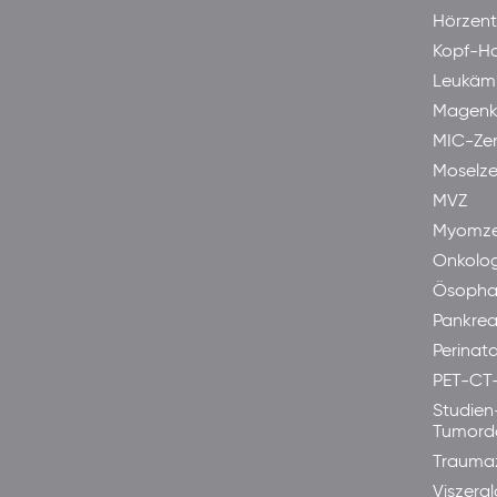
Hörzen
Kopf-H
Leukäm
Magenk
MIC-Ze
Moselze
MVZ
Myomze
Onkolog
Ösopha
Pankre
Perinata
PET-CT
Studien
Tumord
Trauma
Viszera