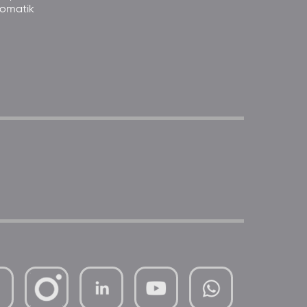
somatik
mutterhaus-
xMBTtqOwC1KKBww