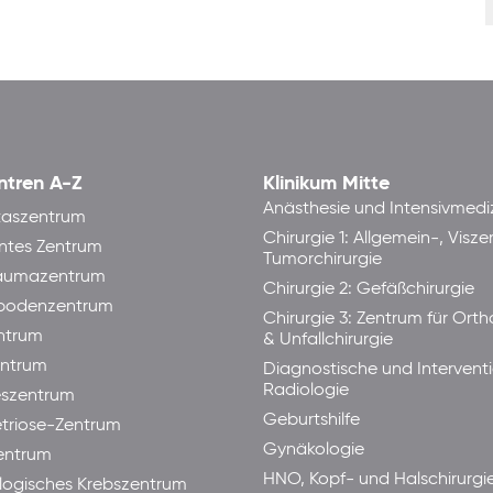
ntren A-Z
Klinikum Mitte
Anästhesie und Intensivmedi
taszentrum
Chirurgie 1: Allgemein-, Visze
ntes Zentrum
Tumorchirurgie
raumazentrum
Chirurgie 2: Gefäßchirurgie
bodenzentrum
Chirurgie 3: Zentrum für Ort
ntrum
& Unfallchirurgie
ntrum
Diagnostische und Interventi
Radiologie
eszentrum
Geburtshilfe
triose-Zentrum
Gynäkologie
entrum
HNO, Kopf- und Halschirurgi
ogisches Krebszentrum