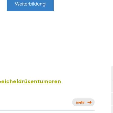
Weiterbildung
peicheldrüsentumoren
mehr