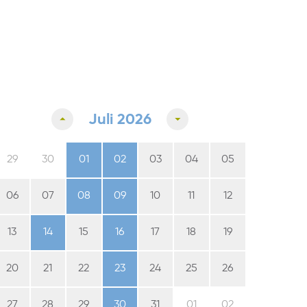
Juli 2026
29
30
01
02
03
04
05
06
07
08
09
10
11
12
13
14
15
16
17
18
19
20
21
22
23
24
25
26
27
28
29
30
31
01
02