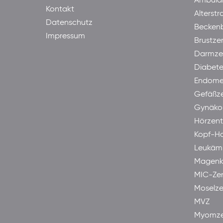
Ambula
Kontakt
Alterst
Datenschutz
Becken
Impressum
Brustze
Darmze
Diabet
Endome
Gefäßz
Gynäkol
Hörzen
Kopf-H
Leukäm
Magenk
MIC-Ze
Moselze
MVZ
Myomze