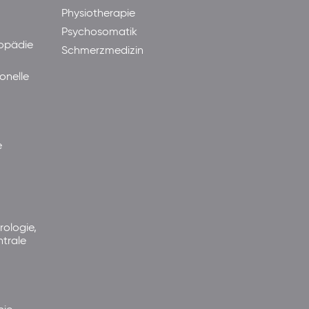
Physiotherapie
Psychosomatik
hopädie
Schmerzmedizin
onelle
e
rologie,
ntrale