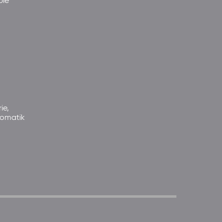
pie
ie,
somatik