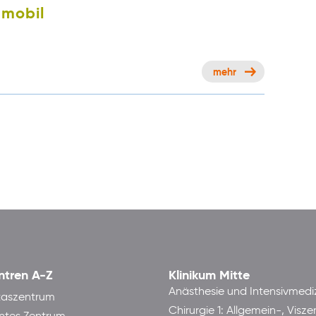
 mobil
mehr
ntren A-Z
Klinikum Mitte
Anästhesie und Intensivmedi
taszentrum
Chirurgie 1: Allgemein-, Visze