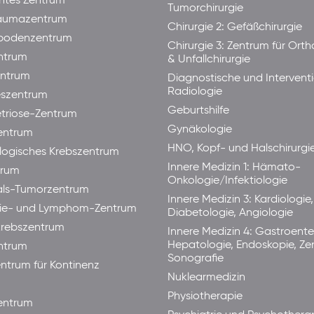
ntes Zentrum
Tumorchirurgie
raumazentrum
Chirurgie 2: Gefäßchirurgie
bodenzentrum
Chirurgie 3: Zentrum für Ort
ntrum
& Unfallchirurgie
ntrum
Diagnostische und Interventi
Radiologie
eszentrum
Geburtshilfe
triose-Zentrum
Gynäkologie
entrum
HNO, Kopf- und Halschirurgi
ogisches Krebszentrum
Innere Medizin 1: Hämato-
trum
Onkologie/Infektiologie
als-Tumorzentrum
Innere Medizin 3: Kardiologie,
ie- und Lymphom-Zentrum
Diabetologie, Angiologie
rebszentrum
Innere Medizin 4: Gastroente
Hepatologie, Endoskopie, Ze
ntrum
Sonografie
ntrum für Kontinenz
Nuklearmedizin
Physiotherapie
ntrum