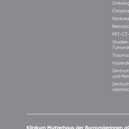
Onkolog
Ösopha
Pankre
Perinata
PET-CT
Studien
Tumord
Trauma
Viszera
Zentrum
und Pan
Zentrum
robotis
Klinikum Mutterhaus der Borromäerinnen