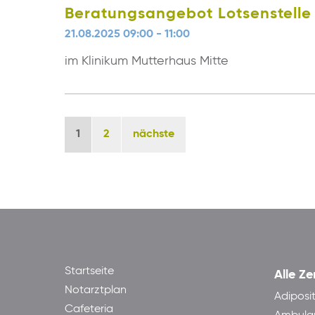
Beratungsangebot Lotsenstelle
21.08.2025 09:00 - 11:00
im Klinikum Mutterhaus Mitte
1
2
nächste
Startseite
Alle Ze
Notarztplan
Adiposi
Cafeteria