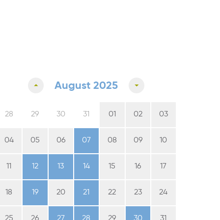
August 2025
28
29
30
31
01
02
03
04
05
06
07
08
09
10
11
12
13
14
15
16
17
18
19
20
21
22
23
24
25
26
27
28
29
30
31