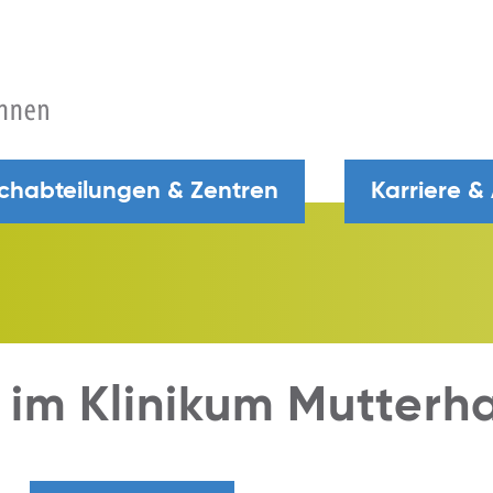
chabteilungen & Zentren
Karriere &
 im Klinikum Mutterh