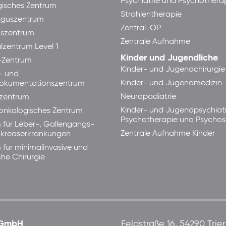
Psychiatrie und Psychothera
isches Zentrum
Strahlentherapie
guszentrum
Zentral-OP
aszentrum
Zentrale Aufnahme
lzentrum Level 1
Kinder und Jugendliche
-Zentrum
Kinder- und Jugendchirurgie
- und
Kinder- und Jugendmedizin
okumentationszentrum
Neuropädiatrie
zentrum
Kinder- und Jugendpsychiatr
lonkologisches Zentrum
Psychotherapie und Psycho
 für Leber-, Gallengangs-
Zentrale Aufnahme Kinder
kreaserkrankungen
 für minimalinvasive und
che Chirurgie
 gGmbH
Feldstraße 16, 54290 Trier