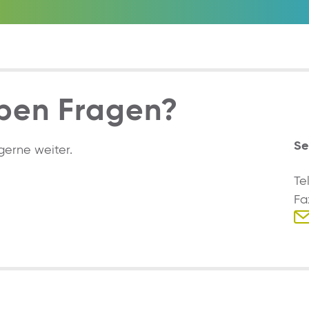
ben Fragen?
Se
gerne weiter.
Te
Fa