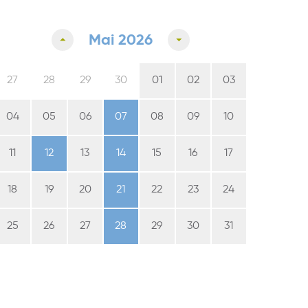
Mai 2026
27
28
29
30
01
02
03
04
05
06
07
08
09
10
11
12
13
14
15
16
17
18
19
20
21
22
23
24
25
26
27
28
29
30
31