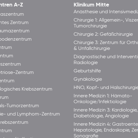
ntren A-Z
Klinikum Mitte
Anästhesie und Intensivmedi
taszentrum
Chirurgie 1: Allgemein-, Visze
ntes Zentrum
Tumorchirurgie
raumazentrum
Chirurgie 2: Gefäßchirurgie
bodenzentrum
Chirurgie 3: Zentrum für Ort
ntrum
& Unfallchirurgie
ntrum
Diagnostische und Interventi
Radiologie
eszentrum
Geburtshilfe
triose-Zentrum
Gynäkologie
entrum
HNO, Kopf- und Halschirurgi
ogisches Krebszentrum
Innere Medizin 1: Hämato-
trum
Onkologie/Infektiologie
als-Tumorzentrum
Innere Medizin 3: Kardiologie,
ie- und Lymphom-Zentrum
Diabetologie, Angiologie
rebszentrum
Innere Medizin 4: Gastroente
Hepatologie, Endoskopie, Ze
ntrum
Sonografie