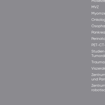
Moselze
MVZ
Myomze
Onkolog
Ösopha
Pankre
Perinata
PET-CT
Studien
Tumord
Trauma
Viszera
Zentrum
und Pan
Zentrum
robotis