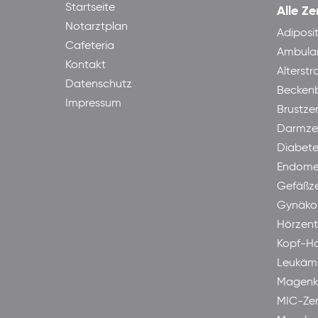
Startseite
Alle Ze
Notarztplan
Adiposi
Cafeteria
Ambula
Kontakt
Alterst
Datenschutz
Becken
Impressum
Brustze
Darmze
Diabet
Endome
Gefäßz
Gynäkol
Hörzen
Kopf-H
Leukäm
Magenk
MIC-Ze