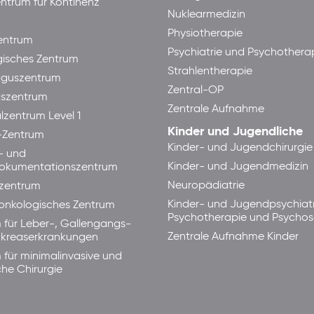
ntrum für Kontinenz
Nuklearmedizin
Physiotherapie
ntrum
Psychiatrie und Psychothera
isches Zentrum
Strahlentherapie
guszentrum
Zentral-OP
aszentrum
Zentrale Aufnahme
lzentrum Level 1
Kinder und Jugendliche
-Zentrum
Kinder- und Jugendchirurgie
- und
Kinder- und Jugendmedizin
okumentationszentrum
Neuropädiatrie
zentrum
Kinder- und Jugendpsychiatr
lonkologisches Zentrum
Psychotherapie und Psycho
 für Leber-, Gallengangs-
Zentrale Aufnahme Kinder
kreaserkrankungen
 für minimalinvasive und
che Chirurgie