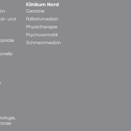
Klinikum Nord
zin
Geriatrie
ral- und
Palliativmedizin
Physiotherapie
Psychosomatik
hopädie
Schmerzmedizin
onelle
e
rologie,
ntrale