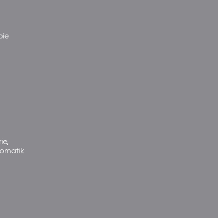
pie
ie,
somatik