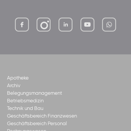
mutterhaus-
xMBTtqOwC1KKBww
der-
borrom%C3%A4erinnen-
ggmbh
Apotheke
Archiv
Belegungsmanagement
Betriebsmedizin
Technik und Bau
Geschäftsbereich Finanzwesen
Geschäftsbereich Personal