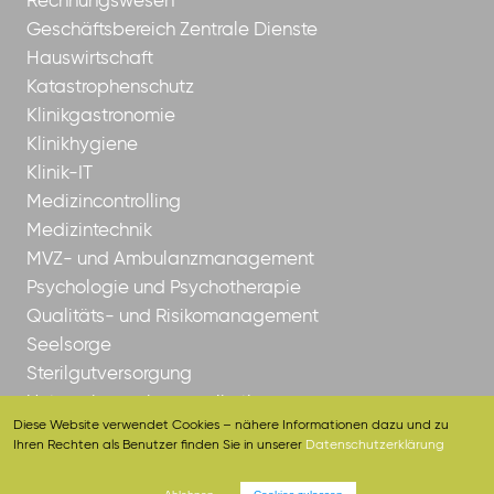
Rechnungswesen
Geschäftsbereich Zentrale Dienste
Hauswirtschaft
Katastrophenschutz
Klinikgastronomie
Klinikhygiene
Klinik-IT
Medizincontrolling
Medizintechnik
MVZ- und Ambulanzmanagement
Psychologie und Psychotherapie
Qualitäts- und Risikomanagement
Seelsorge
Sterilgutversorgung
Unternehmenskommunikation
Diese Website verwendet Cookies – nähere Informationen dazu und zu
Ihren Rechten als Benutzer finden Sie in unserer
Datenschutzerklärung