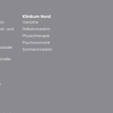
Klinikum Nord
zin
Geriatrie
ral- und
Palliativmedizin
Physiotherapie
Psychosomatik
hopädie
Schmerzmedizin
onelle
e