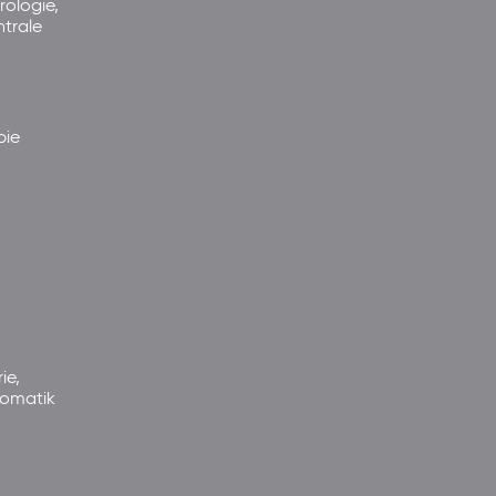
rologie,
ntrale
pie
ie,
somatik