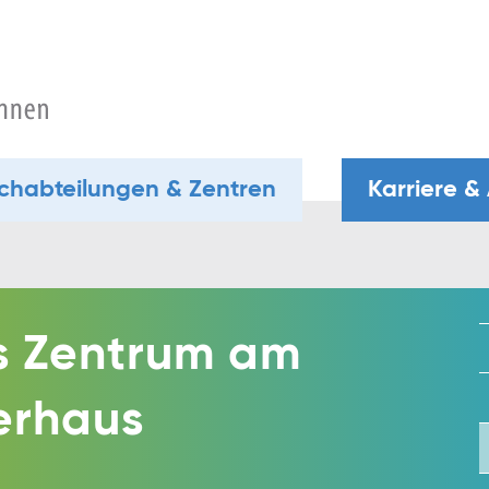
chabteilungen & Zentren
Karriere &
s Zentrum am
erhaus