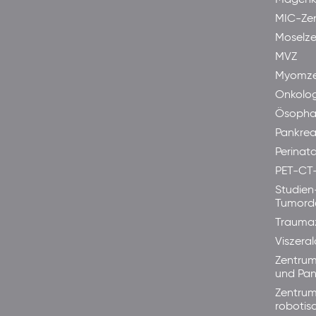
Magenk
MIC-Ze
Moselze
MVZ
Myomze
Onkolog
Ösopha
Pankre
Perinata
PET-CT
Studien
Tumord
Trauma
Viszera
Zentrum
und Pan
Zentrum
robotis