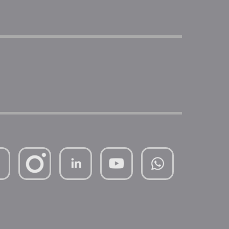
mutterhaus-
xMBTtqOwC1KKBww
der-
borrom%C3%A4erinnen-
ggmbh