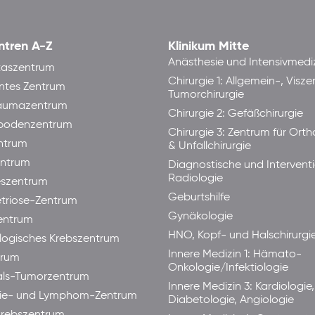
ntren A-Z
Klinikum Mitte
Anästhesie und Intensivmedi
taszentrum
Chirurgie 1: Allgemein-, Visze
ntes Zentrum
Tumorchirurgie
raumazentrum
Chirurgie 2: Gefäßchirurgie
bodenzentrum
Chirurgie 3: Zentrum für Ort
ntrum
& Unfallchirurgie
ntrum
Diagnostische und Interventi
Radiologie
eszentrum
Geburtshilfe
triose-Zentrum
Gynäkologie
entrum
HNO, Kopf- und Halschirurgi
ogisches Krebszentrum
Innere Medizin 1: Hämato-
trum
Onkologie/Infektiologie
als-Tumorzentrum
Innere Medizin 3: Kardiologie,
ie- und Lymphom-Zentrum
Diabetologie, Angiologie