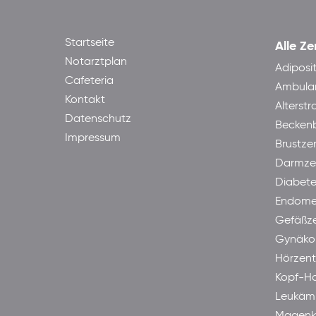
Startseite
Alle Ze
Notarztplan
Adiposi
Cafeteria
Ambula
Kontakt
Alterst
Datenschutz
Becken
Impressum
Brustze
Darmze
Diabet
Endome
Gefäßz
Gynäkol
Hörzen
Kopf-H
Leukäm