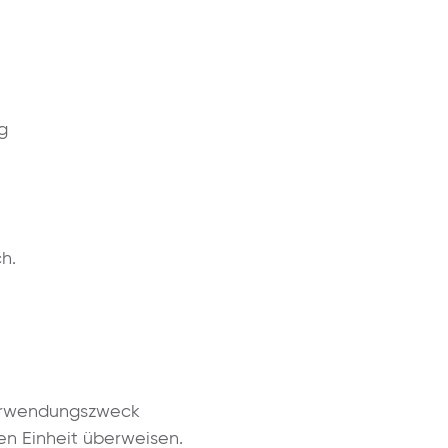
g
h.
 Verwendungszweck
ten Einheit überweisen.