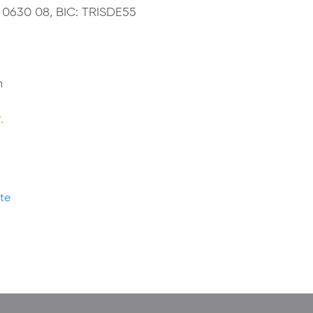
0 0630 08, BIC: TRISDE55
n
.
tte