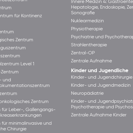
rebszentrum
Innere Medizin 4: Gastroente
Hepatologie, Endoskopie, Ze
ntrum
Sonografie
ntrum für Kontinenz
Nuklearmedizin
Physiotherapie
ntrum
Psychiatrie und Psychothera
isches Zentrum
Strahlentherapie
guszentrum
Zentral-OP
aszentrum
Zentrale Aufnahme
lzentrum Level 1
Kinder und Jugendliche
-Zentrum
Kinder- und Jugendchirurgie
- und
Kinder- und Jugendmedizin
okumentationszentrum
Neuropädiatrie
zentrum
Kinder- und Jugendpsychiatr
lonkologisches Zentrum
Psychotherapie und Psycho
 für Leber-, Gallengangs-
Zentrale Aufnahme Kinder
kreaserkrankungen
 für minimalinvasive und
che Chirurgie