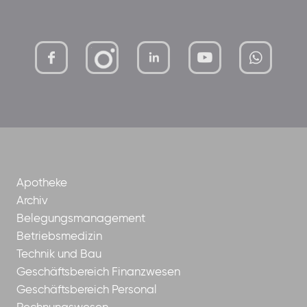
mutterhaus-
xMBTtqOwC1KKBww
der-
borrom%C3%A4erinnen-
ggmbh
Apotheke
Archiv
Belegungsmanagement
Betriebsmedizin
Technik und Bau
Geschäftsbereich Finanzwesen
Geschäftsbereich Personal