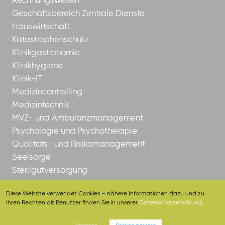
Rechnungswesen
Geschäftsbereich Zentrale Dienste
Hauswirtschaft
Katastrophenschutz
Klinikgastronomie
Klinikhygiene
Klinik-IT
Medizincontrolling
Medizintechnik
MVZ- und Ambulanzmanagement
Psychologie und Psychotherapie
Qualitäts- und Risikomanagement
Seelsorge
Sterilgutversorgung
Unternehmenskommunikation
Diese Website verwendet Cookies – nähere Informationen dazu und zu
Ihren Rechten als Benutzer finden Sie in unserer
Datenschutzerklärung