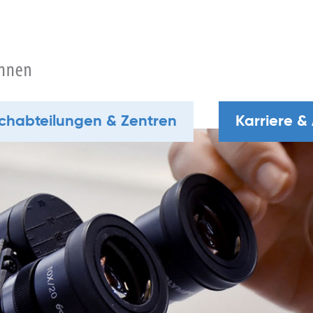
chabteilungen & Zentren
Karriere &