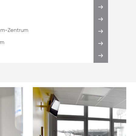
om-Zentrum
um