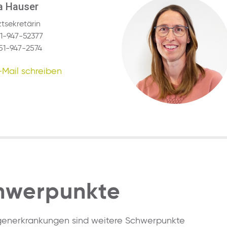
a Hauser
tsekretärin
51-947-52377
51-947-2574
-Mail schreiben
chwerpunkte
enerkrankungen sind weitere Schwerpunkte